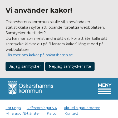
Vi använder kakor!
Oskarshamns kommun skulle vilja använda en
statistikkaka i syfte att löpande förbättra webbplatsen.
Samtycker du till det?
Du kan när som helst ändra ditt val. För att återkalla ditt
samtycke klickar du på ”Hantera kakor” längst ned på
webbplatsen
Läs mer om kakor på oskarshamn.se
Ja, jag samtycker
Nej, jag samtycker inte
MENY
För unga
Driftstörningar VA
Aktuella gatuarbeten
Mina sidor/E-tjänster
Kartor
Kontakt