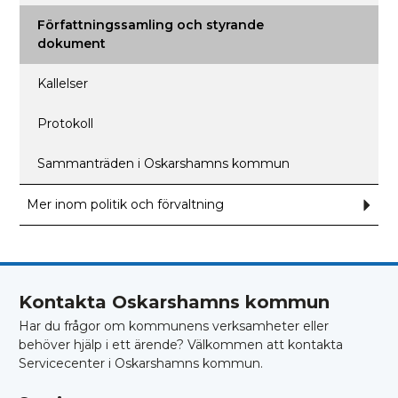
Ansl
Författningssamling och styrande
dokument
Kallelser
Protokoll
Sammanträden i Oskarshamns kommun
Mer inom politik och förvaltning
Und
för
Mer
inom
polit
och
förva
Kontakta Oskarshamns kommun
Har du frågor om kommunens verksamheter eller
behöver hjälp i ett ärende? Välkommen att kontakta
Servicecenter i Oskarshamns kommun.