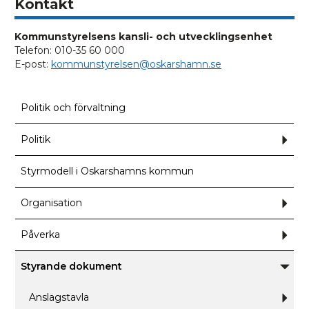
Kontakt
Kommunstyrelsens kansli- och utvecklingsenhet
Telefon: 010-35 60 000
E-post:
kommunstyrelsen@oskarshamn.se
Politik och förvaltning
Politik
Und
för
Polit
Styrmodell i Oskarshamns kommun
Organisation
Und
för
Orga
Påverka
Und
för
Påve
Styrande dokument
Unde
för
Styra
Anslagstavla
Und
dokum
för