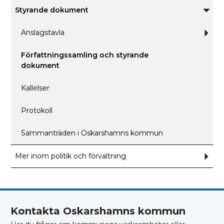
Påve
Styrande dokument
Unde
för
Styra
Anslagstavla
Und
dokum
för
Ansl
Författningssamling och styrande
dokument
Kallelser
Protokoll
Sammanträden i Oskarshamns kommun
Mer inom politik och förvaltning
Und
för
Mer
inom
polit
och
förva
Kontakta Oskarshamns kommun