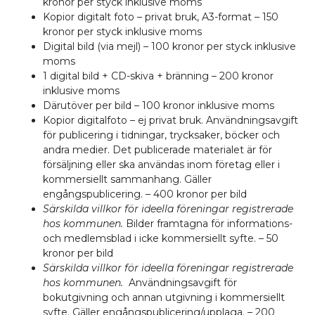
kronor per styck inklusive moms
Kopior digitalt foto – privat bruk, A3-format – 150
kronor per styck inklusive moms
Digital bild (via mejl) – 100 kronor per styck inklusive
moms
1 digital bild + CD-skiva + bränning – 200 kronor
inklusive moms
Därutöver per bild – 100 kronor inklusive moms
Kopior digitalfoto – ej privat bruk. Användningsavgift
för publicering i tidningar, trycksaker, böcker och
andra medier. Det publicerade materialet är för
försäljning eller ska användas inom företag eller i
kommersiellt sammanhang. Gäller
engångspublicering. – 400 kronor per bild
Särskilda villkor för ideella föreningar registrerade
hos kommunen.
Bilder framtagna för informations-
och medlemsblad i icke kommersiellt syfte. – 50
kronor per bild
Särskilda villkor för ideella föreningar registrerade
hos kommunen.
Användningsavgift för
bokutgivning och annan utgivning i kommersiellt
syfte. Gäller engångspublicering/upplaga. – 200