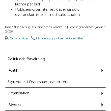
kronor per bild
Publicering på internet kräver särskild
överenskommelse med kulturchefen.
Innehållsansvarig: Oskarshamns kommun | Senast granskad: 1 januari
2026
Skriv ut sidan
Lämna synpunkter på innehållet
Politik och förvaltning
Politik
Und
för
Polit
Styrmodell i Oskarshamns kommun
Organisation
Und
för
Orga
Påverka
Und
för