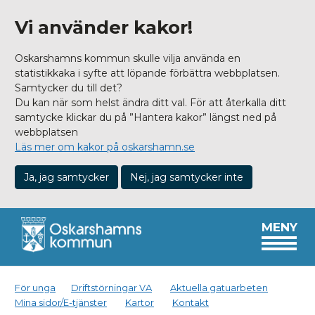
Vi använder kakor!
Oskarshamns kommun skulle vilja använda en
statistikkaka i syfte att löpande förbättra webbplatsen.
Samtycker du till det?
Du kan när som helst ändra ditt val. För att återkalla ditt
samtycke klickar du på ”Hantera kakor” längst ned på
webbplatsen
Läs mer om kakor på oskarshamn.se
Ja, jag samtycker
Nej, jag samtycker inte
MENY
För unga
Driftstörningar VA
Aktuella gatuarbeten
Mina sidor/E-tjänster
Kartor
Kontakt