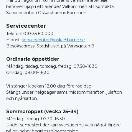
Har du frågor om kommunens verksamheter eller
behöver hjälp i ett ärende? Välkommen att kontakta
Servicecenter i Oskarshamns kommun.
Servicecenter
Telefon: 010-35 60 000
E-post:
servicecenter@oskarshamn.se
Besöksadress: Stadshuset på Varvsgatan 8
Ordinarie öppettider
Måndag, tisdag, torsdag, fredag: 07.30–16.30
Onsdag: 08.00–16.30
Vi stänger klockan 12.00 dag före röd dag.
Stängt under helgdagar samt midsommarafton, julafton
och nyårsafton.
Sommaröppet (vecka 25–34)
Måndag–fredag: 07.30–16.30
Under semestertider kan svarstiderna vara något längre
på grund av begränsad bemanning.