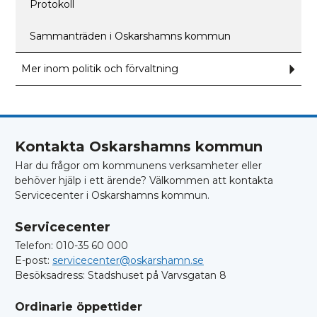
Protokoll
Sammanträden i Oskarshamns kommun
Mer inom politik och förvaltning
Und
för
Mer
inom
polit
och
förva
Kontakta Oskarshamns kommun
Har du frågor om kommunens verksamheter eller
behöver hjälp i ett ärende? Välkommen att kontakta
Servicecenter i Oskarshamns kommun.
Servicecenter
Telefon: 010-35 60 000
E-post:
servicecenter@oskarshamn.se
Besöksadress: Stadshuset på Varvsgatan 8
Ordinarie öppettider