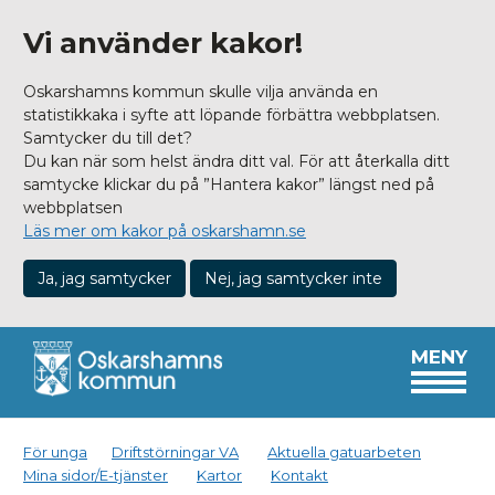
Vi använder kakor!
Oskarshamns kommun skulle vilja använda en
statistikkaka i syfte att löpande förbättra webbplatsen.
Samtycker du till det?
Du kan när som helst ändra ditt val. För att återkalla ditt
samtycke klickar du på ”Hantera kakor” längst ned på
webbplatsen
Läs mer om kakor på oskarshamn.se
Ja, jag samtycker
Nej, jag samtycker inte
MENY
För unga
Driftstörningar VA
Aktuella gatuarbeten
Mina sidor/E-tjänster
Kartor
Kontakt