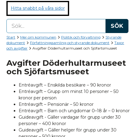
Hitta snabbt på våra sidor
SÖK
Start
Mer om kommunen
Politik och förvaltning
Styrande
dokument
Författningssamling och styrande dokument
Taxor
och avgifter
Avgifter Döderhultarmuseet och Sjöfartsmuseet
Avgifter Döderhultarmuseet
och Sjöfartsmuseet
Entréavgift – Enskilda besökare – 90 kronor
Entréavgift – Grupp om minst 10 personer – 50
kronor per person
Entréavgift – Pensionär – 50 kronor
Entréavgift – Barn och ungdomar 0–18 år – 0 kronor
Guideavgift - Gäller vardagar för grupp under 30
personer – 400 kronor
Guideavgift – Gäller helger för grupp under 30
personer – 500 kronor