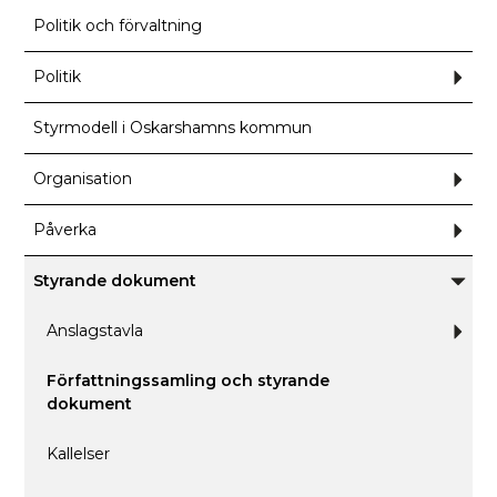
Politik och förvaltning
Politik
Und
för
Polit
Styrmodell i Oskarshamns kommun
Organisation
Und
för
Orga
Påverka
Und
för
Påve
Styrande dokument
Unde
för
Styra
Anslagstavla
Und
dokum
för
Ansl
Författningssamling och styrande
dokument
Kallelser