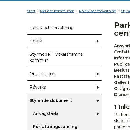
Start
Mer om kommunen
Politik och förvaltning
Styr
Par
Politik och förvaltning
cen
Politik
Undermeny
för
Ansvar
Politik
Omfatt
Styrmodell i Oskarshamns
Informa
kommun
Publice
Besluts
Organisation
Undermeny
Faststä
för
Organisation
Gäller 
Påverka
Undermeny
Giltighe
för
Diarie
Påverka
Styrande dokument
Undermeny
1 Inl
för
Styrande
Anslagstavla
Undermeny
Parkeri
dokument
för
skapa en
Anslagstavla
Författningssamling
parkerin