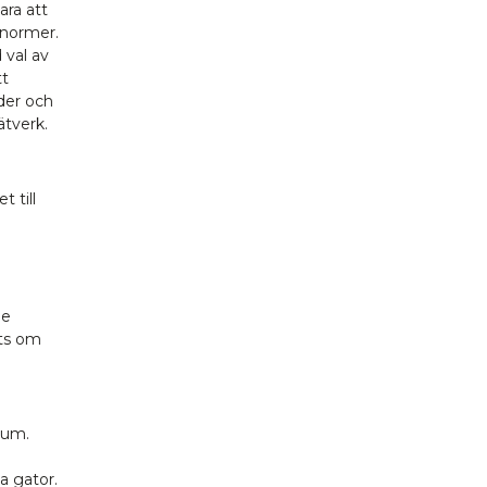
ara att
snormer.
 val av
tt
der och
tverk.
 till
de
rts om
rum.
a gator.