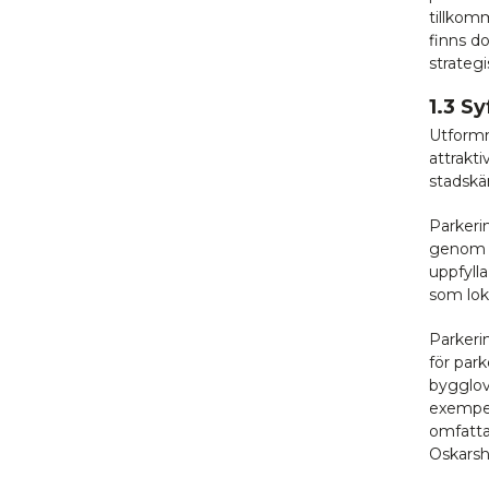
tillkom
finns d
strateg
1.3 S
Utformn
attrakti
stadskä
Parkeri
genom a
uppfyll
som lok
Parkeri
för par
bygglov
exempel
omfatta
Oskars