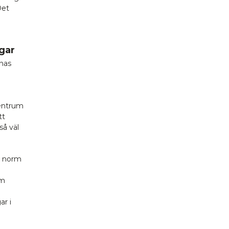
Det
gar
rnas
centrum
tt
så väl
s norm
om
n
ar i