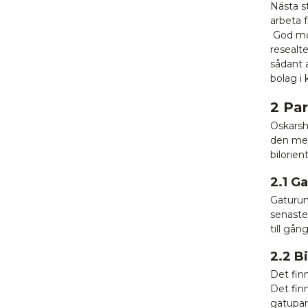
Nästa s
arbeta 
God mobi
resealt
sådant 
bolag i
2 Pa
Oskarsh
den mes
bilorie
2.1 G
Gaturum
senaste
till gån
2.2 B
Det fin
Det fin
gatupar