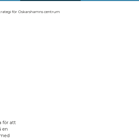
trategi för Oskarshamns centrum
 för att
å en
ärmed