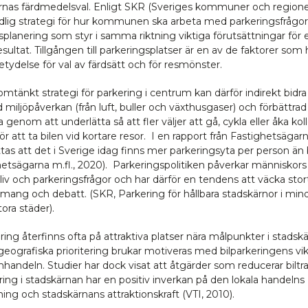
ernas färdmedelsval. Enligt SKR (Sveriges kommuner och regione
ydlig strategi för hur kommunen ska arbeta med parkeringsfrågo
splanering som styr i samma riktning viktiga förutsättningar för 
esultat. Tillgången till parkeringsplatser är en av de faktorer som 
etydelse för val av färdsätt och för resmönster.
tänkt strategi för parkering i centrum kan därför indirekt bidra t
miljöpåverkan (från luft, buller och växthusgaser) och förbättrad
a genom att underlätta så att fler väljer att gå, cykla eller åka kol
 för att ta bilen vid kortare resor. I en rapport från Fastighetsägar
tas att det i Sverige idag finns mer parkeringsyta per person än
hetsägarna m.fl., 2020). Parkeringspolitiken påverkar människors
liv och parkeringsfrågor och har därför en tendens att väcka stor
ang och debatt. (SKR, Parkering för hållbara stadskärnor i min
ora städer).
ring återfinns ofta på attraktiva platser nära målpunkter i stadsk
eografiska prioritering brukar motiveras med bilparkeringens vik
handeln. Studier har dock visat att åtgärder som reducerar biltra
ring i stadskärnan har en positiv inverkan på den lokala handelns
ing och stadskärnans attraktionskraft (VTI, 2010).