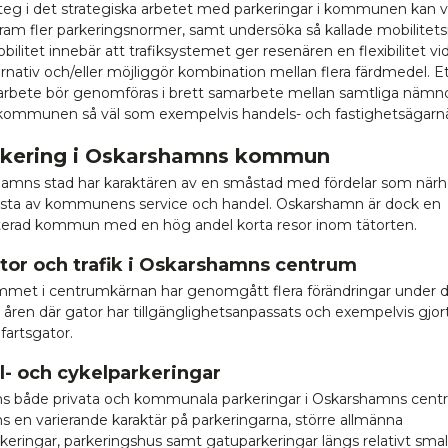
teg i det strategiska arbetet med parkeringar i kommunen kan v
fram fler parkeringsnormer, samt undersöka så kallade mobilitet
litet innebär att trafiksystemet ger resenären en flexibilitet vid
ernativ och/eller möjliggör kombination mellan flera färdmedel. E
arbete bör genomföras i brett samarbete mellan samtliga nämn
 kommunen så väl som exempelvis handels- och fastighetsägarnä
rkering i Oskarshamns kommun
amns stad har karaktären av en småstad med fördelar som närhet
ta av kommunens service och handel. Oskarshamn är dock en
nterad kommun med en hög andel korta resor inom tätorten.
ator och trafik i Oskarshamns centrum
met i centrumkärnan har genomgått flera förändringar under 
 åren där gator har tillgänglighetsanpassats och exempelvis gjo
gfartsgator.
il- och cykelparkeringar
ns både privata och kommunala parkeringar i Oskarshamns cent
ns en varierande karaktär på parkeringarna, större allmänna
keringar, parkeringshus samt gatuparkeringar längs relativt smal