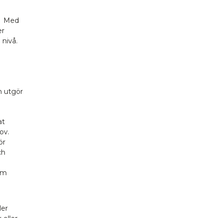
e. Med
er
 nivå.
m utgör
at
ov.
ör
ch
om
ler