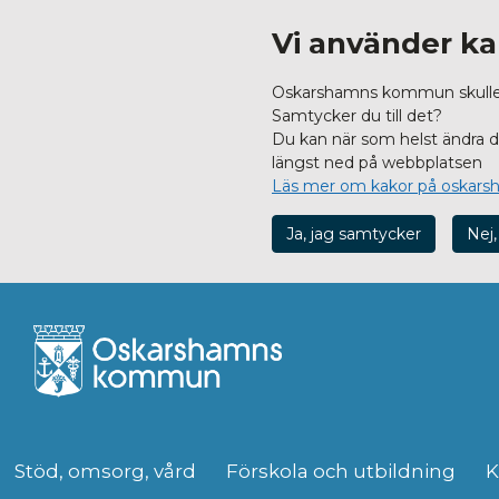
Vi använder ka
Oskarshamns kommun skulle vi
Samtycker du till det?
Du kan när som helst ändra dit
längst ned på webbplatsen
Läs mer om kakor på oskars
Ja, jag samtycker
Nej,
Stöd, omsorg, vård
Förskola och utbildning
K