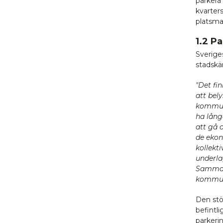
parkera 
kvarter
platsma
1.2 P
Sveriges
stadskä
"Det fi
att bel
kommune
ha lång
att gå 
de ekon
kollekt
underla
Sammant
kommun
Den stö
befintli
parkeri