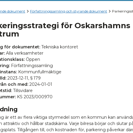
ande dokument
Författningssamling och styrande dokument
Parkeringss
keringsstrategi för Oskarshamns
trum
ig för dokumentet:
Tekniska kontoret
ar:
Alla verksamheter
tionsklass:
Öppen
ring:
Författningssamling
instans:
Kommunfullmäktige
lld:
2023-12-11, § 179
från och med:
2024-01-01
tstid:
Tillsvidare
nummer:
KS 2023/000970
edning
ng är ett av flera viktiga styrmedel som en kommun kan använda
 attraktiv och hållbar stadskärna. Varje bilresa börjar och slutar p
gsplats. Tillgången till, och kostnaden för, parkering påverkar d