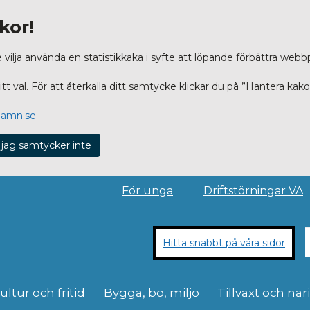
kor!
lja använda en statistikkaka i syfte att löpande förbättra webb
t val. För att återkalla ditt samtycke klickar du på ”Hantera kako
hamn.se
 jag samtycker inte
För unga
Driftstörningar VA
Hitta snabbt på våra sidor
ultur och fritid
Bygga, bo, miljö
Tillväxt och när