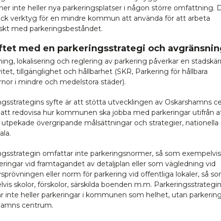
mer inte heller nya parkeringsplatser i någon större omfattning. 
ock verktyg för en mindre kommun att använda för att arbeta
iskt med parkeringsbeståndet.
yftet med en parkeringsstrategi och avgränsnin
ing, lokalisering och reglering av parkering påverkar en stadskä
vitet, tillgänglighet och hållbarhet (SKR, Parkering för hållbara
rnor i mindre och medelstora städer).
ngsstrategins syfte är att stötta utvecklingen av Oskarshamns 
tt redovisa hur kommunen ska jobba med parkeringar utifrån a
a utpekade övergripande målsättningar och strategier, nationella 
ala.
ngsstrategin omfattar inte parkeringsnormer, så som exempelvi
keringar vid framtagandet av detaljplan eller som vägledning vid
sprövningen eller norm för parkering vid offentliga lokaler, så s
vis skolor, förskolor, särskilda boenden m.m. Parkeringsstrategi
r inte heller parkeringar i kommunen som helhet, utan parkering
hamns centrum.