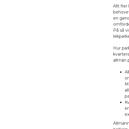
Allt fl
behovet
en geno
omförde
På så v
lekparke
Hur par
kvarter
allmän 
Al
om
Ma
a
pa
Kv
en
e
Allmänna