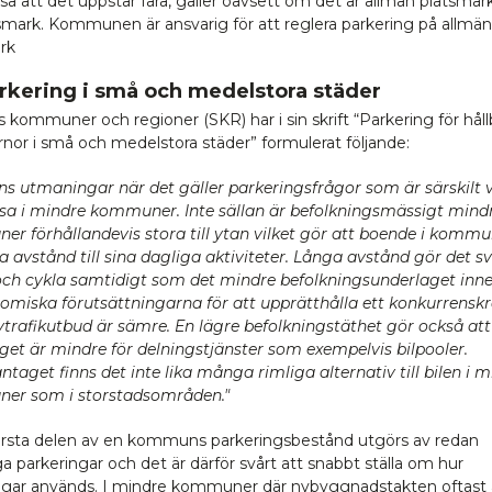
så att det uppstår fara, gäller oavsett om det är allmän platsmark
smark. Kommunen är ansvarig för att reglera parkering på allmän
rk
arkering i små och medelstora städer
 kommuner och regioner (SKR) har i sin skrift “Parkering för håll
rnor i små och medelstora städer” formulerat följande:
nns utmaningar när det gäller parkeringsfrågor som är särskilt 
ysa i mindre kommuner. Inte sällan är befolkningsmässigt mind
r förhållandevis stora till ytan vilket gör att boende i komm
a avstånd till sina dagliga aktiviteter. Långa avstånd gör det s
och cykla samtidigt som det mindre befolkningsunderlaget inne
omiska förutsättningarna för att upprätthålla ett konkurrenskr
ivtrafikutbud är sämre. En lägre befolkningstäthet gör också att
get är mindre för delningstjänster som exempelvis bilpooler.
aget finns det inte lika många rimliga alternativ till bilen i m
er som i storstadsområden."
rsta delen av en kommuns parkeringsbestånd utgörs av redan
ga parkeringar och det är därför svårt att snabbt ställa om hur
ngar används. I mindre kommuner där nybyggnadstakten oftast ä