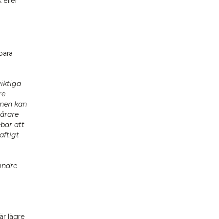
 eller
bara
viktiga
re
unen kan
vårare
bär att
aftigt
indre
r lägre