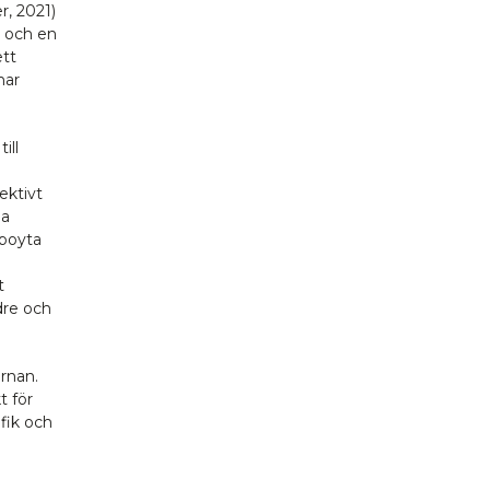
r, 2021)
r och en
ett
har
ill
lektivt
na
 boyta
t
dre och
ärnan.
t för
fik och