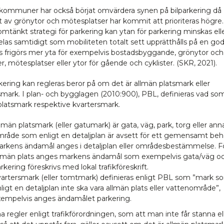
er kommuner har också börjat omvärdera synen på bilparkering då
 av grönytor och mötesplatser har kommit att prioriteras högr
mtänkt strategi för parkering kan ytan för parkering minskas ell
las samtidigt som mobiliteten totalt sett upprätthålls på en god
is frigörs mer yta för exempelvis bostadsbyggande, grönytor och
r, mötesplatser eller ytor för gående och cyklister. (SKR, 2021).
kering kan regleras beror på om det är allmän platsmark eller
smark. I plan- och bygglagen (2010:900), PBL, definieras vad so
platsmark respektive kvartersmark.
lmän platsmark (eller gatumark) är gata, väg, park, torg eller ann
råde som enligt en detaljplan är avsett för ett gemensamt beh
rkens ändamål anges i detaljplan eller områdesbestämmelse. F
llmän plats anges markens ändamål som exempelvis gata/väg o
rkering föreskrivs med lokal trafikföreskrift.
artersmark (eller tomtmark) definieras enligt PBL som ”mark s
ligt en detaljplan inte ska vara allmän plats eller vattenområde”,
xempelvis anges ändamålet parkering.
 regler enligt trafikförordningen, som att man inte får stanna el