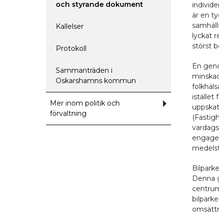
och styrande dokument
individ
är en t
samhäll
Kallelser
lyckat r
störst b
Protokoll
En genom
Sammanträden i
minskad 
Oskarshamns kommun
folkhäls
istället
Mer inom politik och
Undermeny
uppskat
för
förvaltning
Mer
(Fastig
inom
vardags
politik
och
engagem
förvaltning
medelst
Bilparke
Denna g
centrum
bilparke
omsättn