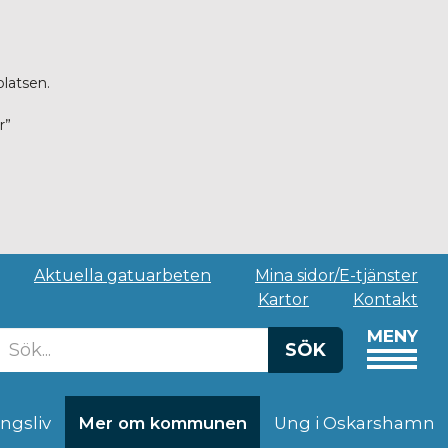
platsen.
r”
Aktuella gatuarbeten
Mina sidor/E-tjänster
Kartor
Kontakt
MENY
SÖK
ingsliv
Mer om kommunen
Ung i Oskarshamn