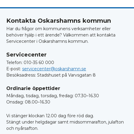
inom
polit
och
förva
Kontakta Oskarshamns kommun
Har du frågor om kommunens verksamheter eller
behöver hjälp i ett ärende? Välkommen att kontakta
Servicecenter i Oskarshamns kommun.
Servicecenter
Telefon: 010-35 60 000
E-post:
servicecenter@oskarshamn.se
Besöksadress: Stadshuset på Varvsgatan 8
Ordinarie öppettider
Måndag, tisdag, torsdag, fredag: 07.30–16.30
Onsdag: 08.00–16.30
Vi stänger klockan 12.00 dag före röd dag.
Stängt under helgdagar samt midsommarafton, julafton
och nyårsafton.