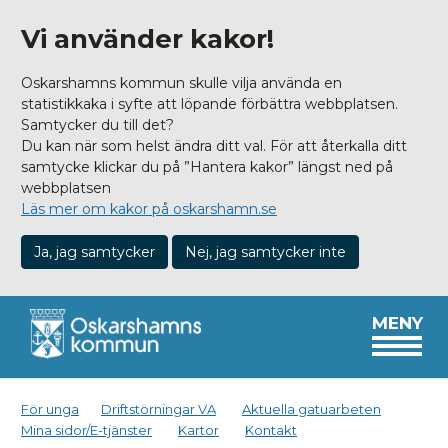
Vi använder kakor!
Oskarshamns kommun skulle vilja använda en
statistikkaka i syfte att löpande förbättra webbplatsen.
Samtycker du till det?
Du kan när som helst ändra ditt val. För att återkalla ditt
samtycke klickar du på ”Hantera kakor” längst ned på
webbplatsen
Läs mer om kakor på oskarshamn.se
Ja, jag samtycker
Nej, jag samtycker inte
MENY
För unga
Driftstörningar VA
Aktuella gatuarbeten
Mina sidor/E-tjänster
Kartor
Kontakt