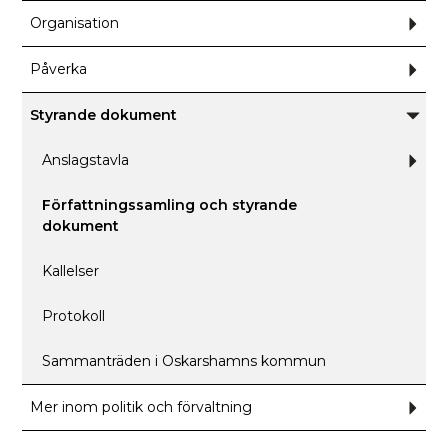
Organisation
Und
för
Orga
Påverka
Und
för
Påve
Styrande dokument
Unde
för
Styra
Anslagstavla
Und
dokum
för
Ansl
Författningssamling och styrande
dokument
Kallelser
Protokoll
Sammanträden i Oskarshamns kommun
Mer inom politik och förvaltning
Und
för
Mer