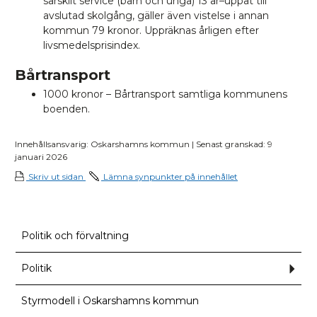
särskilt service (barn och unga) 13 år–uppåt till
avslutad skolgång, gäller även vistelse i annan
kommun 79 kronor. Uppräknas årligen efter
livsmedelsprisindex.
Bårtransport
1000 kronor – Bårtransport samtliga kommunens
boenden.
Innehållsansvarig: Oskarshamns kommun | Senast granskad: 9
januari 2026
Skriv ut sidan
Lämna synpunkter på innehållet
Politik och förvaltning
Politik
Und
för
Polit
Styrmodell i Oskarshamns kommun