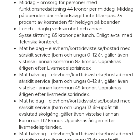
Middag – omsorg för personer med
funktionsnedsättning 44 kronor per middag. Middag
på boenden där månadsavgift inte tillämpas. 35
procent av kostnaden för heldygn på boenden.
Lunch – daglig verksamhet och annan
Sysselsättning 85 kronor per lunch. Enligt avtal med
Tekniska kontoret.
Mat heldag – elevhem/korttidsvistelse/bostad med
särskilt service (barn och unga) 0–12 år, gäller även
vistelse i annan kommun 82 kronor. Uppräknas
årligen efter Livsmedelsprisindex.
Mat halvdag – elevhem/korttidsvistelse/bostad med
särskilt service (barn och unga) 0–12 år, gäller även
vistelse i annan kommun 49 kronor. Uppräknas
årligen efter livsmedelsprisindex.
Mat heldag – elevhem/korttidsvistelse/bostad med
särskilt service (barn och unga) 13 år–uppåt till
avslutad skolgång, gäller även vistelse i annan
kommun 112 kronor. Uppräknas årligen efter
livsmedelsprisindex.
Mat halvdag – elevhem/korttidsvistelse/bostad med