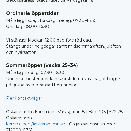
Besöksadress: Stadshuset på Varvsgatan 8
Ordinarie öppettider
Måndag, tisdag, torsdag, fredag: 07.30–16.30
Onsdag: 08.00–16.30
Vi stänger klockan 12.00 dag före röd dag.
Stängt under helgdagar samt midsommarafton, julafton
och nyårsafton.
Sommaröppet (vecka 25–34)
Måndag–fredag: 07.30–16.30
Under semestertider kan svarstiderna vara något längre
på grund av begränsad bemanning.
Fler kontaktvägar
Oskarshamns kommun | Varvsgatan 8 | Box 706 | 572 28
Oskarshamn
kommunen@oskarshamn.se
| Organisationsnummer:
212000-0761