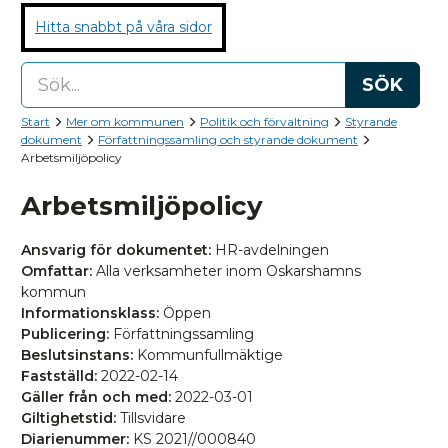
Hitta snabbt på våra sidor
SÖK
Start
Mer om kommunen
Politik och förvaltning
Styrande
dokument
Författningssamling och styrande dokument
Arbetsmiljöpolicy
Arbetsmiljöpolicy
Ansvarig för dokumentet:
HR-avdelningen
Omfattar:
Alla verksamheter inom Oskarshamns
kommun
Informationsklass:
Öppen
Publicering:
Författningssamling
Beslutsinstans:
Kommunfullmäktige
Fastställd:
2022-02-14
Gäller från och med:
2022-03-01
Giltighetstid:
Tillsvidare
Diarienummer:
KS 2021//000840