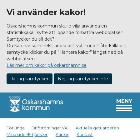
Vi använder kakor!
Oskarshamns kommun skulle vilja använda en
statistikkaka i syfte att löpande förbättra webbplatsen.
Samtycker du till det?
Du kan när som helst ändra ditt val. För att återkalla ditt
samtycke klickar du på ”Hantera kakor” längst ned på
webbplatsen
Läs mer om kakor på oskarshamn.se
Ja, jag samtycker
Nej, jag samtycker inte
MENY
För unga
Driftstörningar VA
Aktuella gatuarbeten
Mina sidor/E-tjänster
Kartor
Kontakt