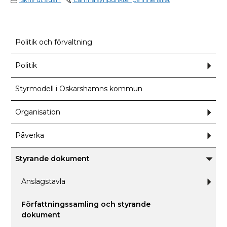
Politik och förvaltning
Politik
Und
för
Polit
Styrmodell i Oskarshamns kommun
Organisation
Und
för
Orga
Påverka
Und
för
Påve
Styrande dokument
Unde
för
Styra
Anslagstavla
Und
dokum
för
Ansl
Författningssamling och styrande
dokument