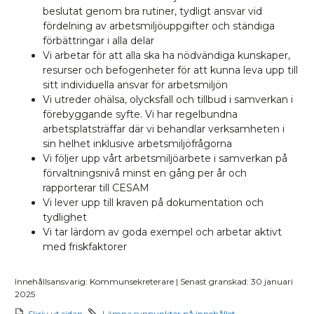
beslutat genom bra rutiner, tydligt ansvar vid
fördelning av arbetsmiljöuppgifter och ständiga
förbättringar i alla delar
Vi arbetar för att alla ska ha nödvändiga kunskaper,
resurser och befogenheter för att kunna leva upp till
sitt individuella ansvar för arbetsmiljön
Vi utreder ohälsa, olycksfall och tillbud i samverkan i
förebyggande syfte. Vi har regelbundna
arbetsplatsträffar där vi behandlar verksamheten i
sin helhet inklusive arbetsmiljöfrågorna
Vi följer upp vårt arbetsmiljöarbete i samverkan på
förvaltningsnivå minst en gång per år och
rapporterar till CESAM
Vi lever upp till kraven på dokumentation och
tydlighet
Vi tar lärdom av goda exempel och arbetar aktivt
med friskfaktorer
Innehållsansvarig: Kommunsekreterare | Senast granskad: 30 januari
2025
Skriv ut sidan
Lämna synpunkter på innehållet