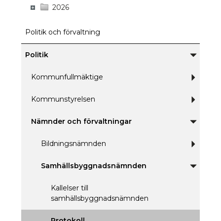
2026
Politik och förvaltning
Politik
Underme
för
Politik
Kommunfullmäktige
Underm
för
Kommunf
Kommunstyrelsen
Underm
för
Kommuns
Nämnder och förvaltningar
Underme
för
Nämnder
Bildningsnämnden
Underm
och
för
förvaltnin
Bildnin
Samhällsbyggnadsnämnden
Underme
för
Samhälls
Kallelser till
samhällsbyggnadsnämnden
Protokoll