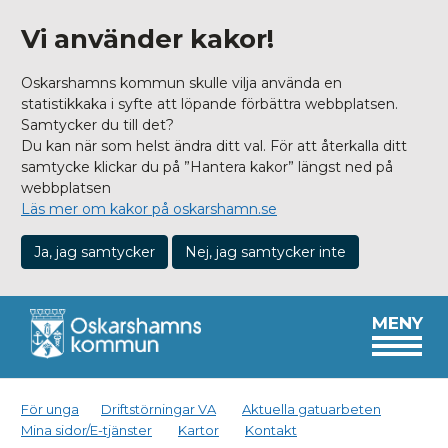
Vi använder kakor!
Oskarshamns kommun skulle vilja använda en
statistikkaka i syfte att löpande förbättra webbplatsen.
Samtycker du till det?
Du kan när som helst ändra ditt val. För att återkalla ditt
samtycke klickar du på ”Hantera kakor” längst ned på
webbplatsen
Läs mer om kakor på oskarshamn.se
Ja, jag samtycker
Nej, jag samtycker inte
MENY
För unga
Driftstörningar VA
Aktuella gatuarbeten
Mina sidor/E-tjänster
Kartor
Kontakt