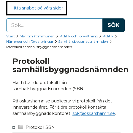
Hitta snabbt på våra sidor
SÖK
Start
Mer om kommunen
Politik och förvaltning
Politik
Nämnder och förvaltningar
Samhällsbyggnadsnämnden
Protokoll samhällsbyggnadsnämnden
Protokoll
samhällsbyggnadsnämnden
Här hittar du protokoll från
samhällsbyggnadsnämnden (SBN).
På oskarshamn.se publicerar vi protokoll från det
innevarande året. För äldre protokoll kontakta
samhällsbyggnads kontoret,
sbk@oskarshamn.se
.
Protokoll SBN