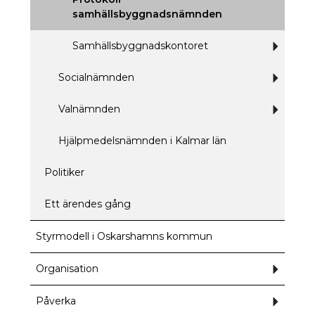
samhällsbyggnadsnämnden
Samhällsbyggnadskontoret
Underm
för
Samhäll
Socialnämnden
Underm
för
Socialn
Valnämnden
Underm
för
Valnämn
Hjälpmedelsnämnden i Kalmar län
Politiker
Ett ärendes gång
Styrmodell i Oskarshamns kommun
Organisation
Underm
för
Organisa
Påverka
Underm
för