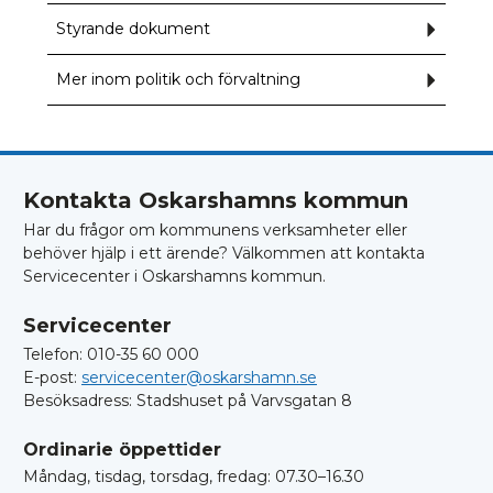
Påverka
Styrande dokument
Underm
för
Styrande
dokumen
Mer inom politik och förvaltning
Underm
för
Mer
inom
politik
och
förvaltn
Kontakta Oskarshamns kommun
Har du frågor om kommunens verksamheter eller
behöver hjälp i ett ärende? Välkommen att kontakta
Servicecenter i Oskarshamns kommun.
Servicecenter
Telefon: 010-35 60 000
E-post:
servicecenter@oskarshamn.se
Besöksadress: Stadshuset på Varvsgatan 8
Ordinarie öppettider
Måndag, tisdag, torsdag, fredag: 07.30–16.30