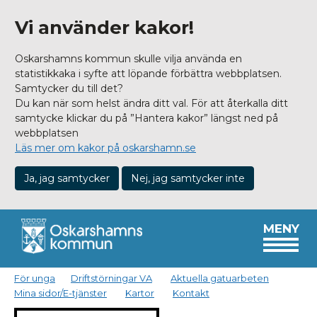
Vi använder kakor!
Oskarshamns kommun skulle vilja använda en
statistikkaka i syfte att löpande förbättra webbplatsen.
Samtycker du till det?
Du kan när som helst ändra ditt val. För att återkalla ditt
samtycke klickar du på ”Hantera kakor” längst ned på
webbplatsen
Läs mer om kakor på oskarshamn.se
Ja, jag samtycker
Nej, jag samtycker inte
MENY
För unga
Driftstörningar VA
Aktuella gatuarbeten
Mina sidor/E-tjänster
Kartor
Kontakt