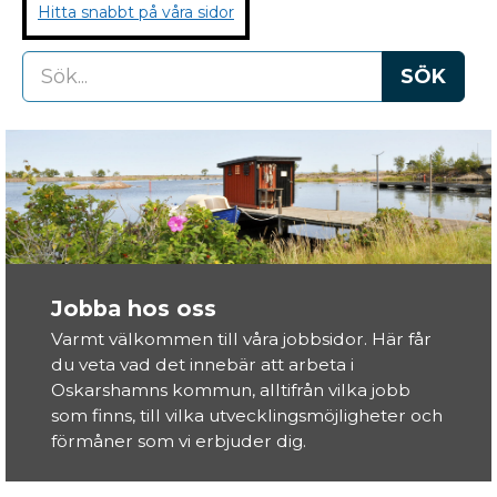
Hitta snabbt på våra sidor
SÖK
Jobba
hos
oss
Jobba hos oss
Varmt välkommen till våra jobbsidor. Här får
du veta vad det innebär att arbeta i
Oskarshamns kommun, alltifrån vilka jobb
som finns, till vilka utvecklingsmöjligheter och
förmåner som vi erbjuder dig.