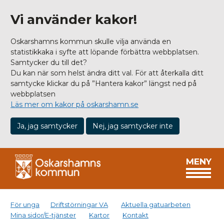
Vi använder kakor!
Oskarshamns kommun skulle vilja använda en
statistikkaka i syfte att löpande förbättra webbplatsen.
Samtycker du till det?
Du kan när som helst ändra ditt val. För att återkalla ditt
samtycke klickar du på ”Hantera kakor” längst ned på
webbplatsen
Läs mer om kakor på oskarshamn.se
Ja, jag samtycker
Nej, jag samtycker inte
MENY
För unga
Driftstörningar VA
Aktuella gatuarbeten
Mina sidor/E-tjänster
Kartor
Kontakt