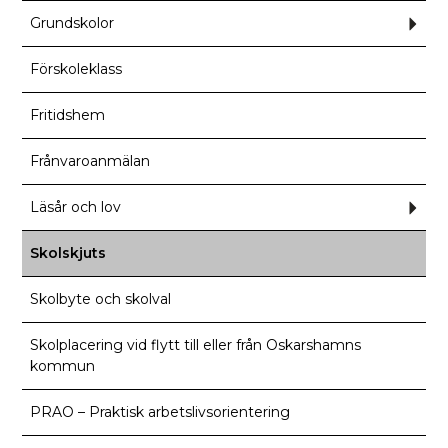
Grundskolor
Und
för
Grun
Förskoleklass
Fritidshem
Frånvaroanmälan
Läsår och lov
Und
för
Läså
och
Skolskjuts
lov
Skolbyte och skolval
Skolplacering vid flytt till eller från Oskarshamns
kommun
PRAO – Praktisk arbetslivsorientering