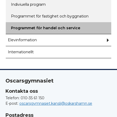
för
Anpas
Indiviuella program
gymna
Oscar
Programmet för fastighet och byggnation
Programmet för handel och service
Elevinformation
Und
för
Elev
Internationellt
Oscarsgymnasiet
Kontakta oss
Telefon: 010-35 61 150
E-post:
oscarsgymnasiet.kansli@oskarshamn.se
Postadress