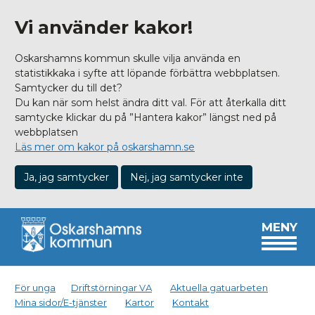
Vi använder kakor!
Oskarshamns kommun skulle vilja använda en
statistikkaka i syfte att löpande förbättra webbplatsen.
Samtycker du till det?
Du kan när som helst ändra ditt val. För att återkalla ditt
samtycke klickar du på ”Hantera kakor” längst ned på
webbplatsen
Läs mer om kakor på oskarshamn.se
Ja, jag samtycker
Nej, jag samtycker inte
MENY
För unga
Driftstörningar VA
Aktuella gatuarbeten
Mina sidor/E-tjänster
Kartor
Kontakt