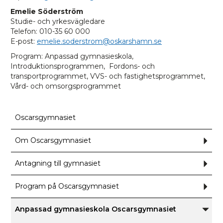
Emelie Söderström
Studie- och yrkesvägledare
Telefon: 010-35 60 000
E-post:
emelie.soderstrom@oskarshamn.se
Program: Anpassad gymnasieskola,
Introduktionsprogrammen, Fordons- och
transportprogrammet, VVS- och fastighetsprogrammet,
Vård- och omsorgsprogrammet
Oscarsgymnasiet
Om Oscarsgymnasiet
Und
för
Om
Osca
Antagning till gymnasiet
Und
för
Anta
till
Program på Oscarsgymnasiet
Und
gymn
för
Prog
på
Anpassad gymnasieskola Oscarsgymnasiet
Osca
Unde