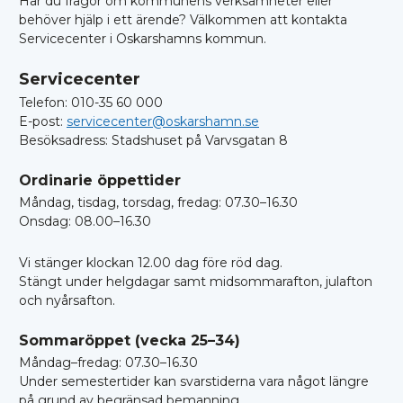
Har du frågor om kommunens verksamheter eller
behöver hjälp i ett ärende? Välkommen att kontakta
Servicecenter i Oskarshamns kommun.
Servicecenter
Telefon: 010-35 60 000
E-post:
servicecenter@oskarshamn.se
Besöksadress: Stadshuset på Varvsgatan 8
Ordinarie öppettider
Måndag, tisdag, torsdag, fredag: 07.30–16.30
Onsdag: 08.00–16.30
Vi stänger klockan 12.00 dag före röd dag.
Stängt under helgdagar samt midsommarafton, julafton
och nyårsafton.
Sommaröppet (vecka 25–34)
Måndag–fredag: 07.30–16.30
Under semestertider kan svarstiderna vara något längre
på grund av begränsad bemanning.