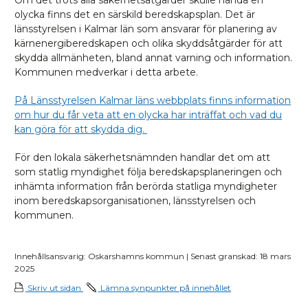
Om det trots alla säkerhetsåtgärder skulle hända en
olycka finns det en särskild beredskapsplan. Det är
länsstyrelsen i Kalmar län som ansvarar för planering av
kärnenergiberedskapen och olika skyddsåtgärder för att
skydda allmänheten, bland annat varning och information.
Kommunen medverkar i detta arbete.
På Länsstyrelsen Kalmar läns webbplats finns information
om hur du får veta att en olycka har inträffat och vad du
kan göra för att skydda dig.
För den lokala säkerhetsnämnden handlar det om att
som statlig myndighet följa beredskapsplaneringen och
inhämta information från berörda statliga myndigheter
inom beredskapsorganisationen, länsstyrelsen och
kommunen.
Innehållsansvarig: Oskarshamns kommun | Senast granskad: 18 mars
2025
Skriv ut sidan
Lämna synpunkter på innehållet