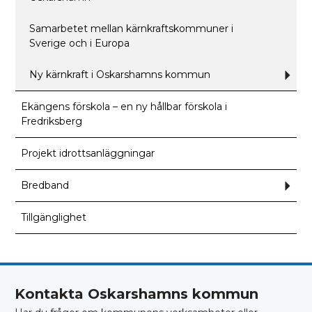
Samarbetet mellan kärnkraftskommuner i
Sverige och i Europa
Ny kärnkraft i Oskarshamns kommun
Und
för
Ny
kärnk
Ekängens förskola – en ny hållbar förskola i
i
Fredriksberg
Oska
kom
Projekt idrottsanläggningar
Bredband
Und
för
Bred
Tillgänglighet
Kontakta Oskarshamns kommun