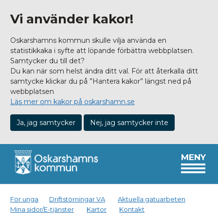
Vi använder kakor!
Oskarshamns kommun skulle vilja använda en
statistikkaka i syfte att löpande förbättra webbplatsen.
Samtycker du till det?
Du kan när som helst ändra ditt val. För att återkalla ditt
samtycke klickar du på ”Hantera kakor” längst ned på
webbplatsen
Läs mer om kakor på oskarshamn.se
Ja, jag samtycker
Nej, jag samtycker inte
MENY
För unga
Driftstörningar VA
Aktuella gatuarbeten
Mina sidor/E-tjänster
Kartor
Kontakt