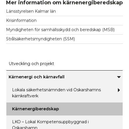
Mer information om kärnenergiberedskap
Länsstyrelsen Kalmar län
Krisinformation
Myndigheten för samhällsskydd och beredskap (MSB)
Strålsäkerhetsmyndigheten (SSM)
Utveckling och projekt
Kärnenergi och kärnavfall
Unde
för
Kärne
Lokala säkerhetsnämnden vid Oskarshamns
Und
och
för
kärnkraftverk
kärnav
Loka
säke
vid
Kärnenergiberedskap
Oska
kärn
LKO – Lokal Kompetensuppbyggnad i
Oskarshamn