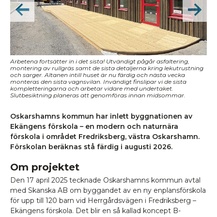
ker
Arbetena fortsätter in i det sista! Utvändigt pågår asfaltering,
Mar
nya
montering av rullgräs samt de sista detaljerna kring lekutrustning
att
och sarger. Altanen intill huset är nu färdig och nästa vecka
monteras den sista vagnsvilan. Invändigt finslipar vi de sista
kompletteringarna och arbetar vidare med undertaket.
Slutbesiktning planeras att genomföras innan midsommar.
Oskarshamns kommun har inlett byggnationen av
Ekängens förskola – en modern och naturnära
förskola i området Fredriksberg, västra Oskarshamn.
Förskolan beräknas stå färdig i augusti 2026.
Om projektet
Den 17 april 2025 tecknade Oskarshamns kommun avtal
med Skanska AB om byggandet av en ny enplansförskola
för upp till 120 barn vid Herrgårdsvägen i Fredriksberg –
Ekängens förskola. Det blir en så kallad koncept B-