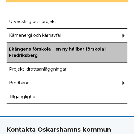
Utveckling och projekt
Kärnenergi och kärnavfall
Und
för
Kärn
och
Ekängens förskola – en ny hållbar förskola i
kärna
Fredriksberg
Projekt idrottsanläggningar
Bredband
Und
för
Bred
Tillgänglighet
Kontakta Oskarshamns kommun