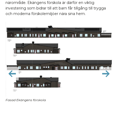
närområde. Ekängens förskola är därför en viktig
investering som bidrar till att barn får tillgång till trygga
och moderna förskolemiljöer nära sina hem.
Fasad Ekängens förskola
Ski
 vid
nat
del
hus
kom