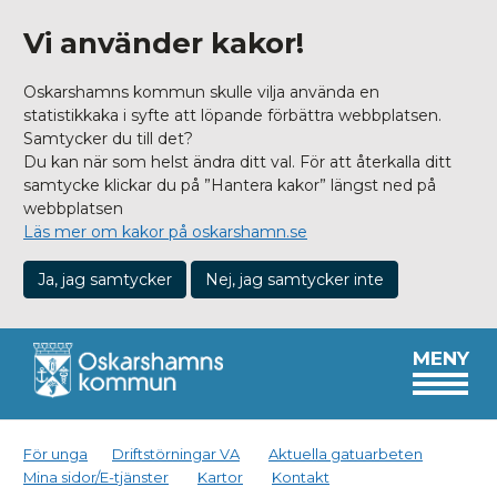
Vi använder kakor!
Oskarshamns kommun skulle vilja använda en
statistikkaka i syfte att löpande förbättra webbplatsen.
Samtycker du till det?
Du kan när som helst ändra ditt val. För att återkalla ditt
samtycke klickar du på ”Hantera kakor” längst ned på
webbplatsen
Läs mer om kakor på oskarshamn.se
Ja, jag samtycker
Nej, jag samtycker inte
MENY
För unga
Driftstörningar VA
Aktuella gatuarbeten
Mina sidor/E-tjänster
Kartor
Kontakt