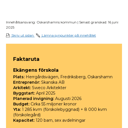
när
utr
Innehållsansvarig: Oskarshamns kommun | Senast granskad: 16 juni
2025
Skriv ut sidan
Lämna synpunkter på innehållet
Faktaruta
Ekängens förskola
Plats:
Herrgårdsvägen, Fredriksberg, Oskarshamn
Entreprenör:
Skanska AB
Arkitekt:
Sweco Arkitekter
Byggstart:
April 2025
Planerad invigning:
Augusti 2026
Budget:
Cirka 55 miljoner kronor
Yta:
1 285 kvm (förskolebyggnad) + 8 000 kvm
(förskolegård)
Kapacitet:
120 barn, sex avdelningar