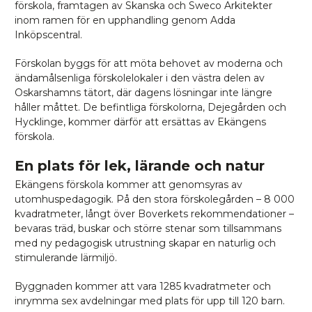
förskola, framtagen av Skanska och Sweco Arkitekter
inom ramen för en upphandling genom Adda
Inköpscentral.
Förskolan byggs för att möta behovet av moderna och
ändamålsenliga förskolelokaler i den västra delen av
Oskarshamns tätort, där dagens lösningar inte längre
håller måttet. De befintliga förskolorna, Dejegården och
Hycklinge, kommer därför att ersättas av Ekängens
förskola.
En plats för lek, lärande och natur
Ekängens förskola kommer att genomsyras av
utomhuspedagogik. På den stora förskolegården – 8 000
kvadratmeter, långt över Boverkets rekommendationer –
bevaras träd, buskar och större stenar som tillsammans
med ny pedagogisk utrustning skapar en naturlig och
stimulerande lärmiljö.
Byggnaden kommer att vara 1285 kvadratmeter och
inrymma sex avdelningar med plats för upp till 120 barn.