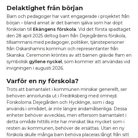
Delaktighet från början
Barn och pedagoger har varit engagerade i projektet från
början – bland annat är det barnen själva som har döpt
förskolan till
Ekängens förskola
. Vid det första spadtaget
den 28 april 2025 deltog barn från Dejegårdens förskola,
tillsammans med pedagoger, politiker, tjänstepersoner
från Oskarshamns kommun och representanter från
Skanska. Ceremonin kröntes av att barnen grävde fram en
symbolisk
gyllene nyckel
, som kommer att användas vid
invigningen i augusti 2026.
Varför en ny förskola?
Trots att barnantalet i kommunen minskar generellt, ser
behoven annorlunda ut i Fredriksberg med omnejd.
Förskolorna Dejegården och Hycklinge, som i dag
används i området, är inte längre ändamålsenliga. Dessa
enheter behöver avvecklas, men eftersom barnantalet i
detta område hittills inte har minskat lika mycket som i
resten av kommunen, behöver de ersättas. Utan en ny
förskola skulle många barn behöva placeras långt från sitt