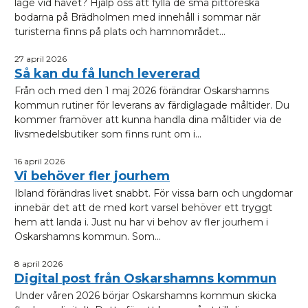
läge vid havet? Hjälp oss att fylla de små pittoreska
bodarna på Brädholmen med innehåll i sommar när
turisterna finns på plats och hamnområdet...
27 april 2026
Så kan du få lunch levererad
Från och med den 1 maj 2026 förändrar Oskarshamns
kommun rutiner för leverans av färdiglagade måltider. Du
kommer framöver att kunna handla dina måltider via de
livsmedelsbutiker som finns runt om i...
16 april 2026
Vi behöver fler jourhem
Ibland förändras livet snabbt. För vissa barn och ungdomar
innebär det att de med kort varsel behöver ett tryggt
hem att landa i. Just nu har vi behov av fler jourhem i
Oskarshamns kommun. Som...
8 april 2026
Digital post från Oskarshamns kommun
Under våren 2026 börjar Oskarshamns kommun skicka