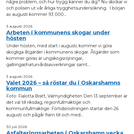
några problem, och hur trygg känner du dig? Nu skickar vi
och polisen ut vår årliga trygghetsundersökning. I början
av augusti kommer 93 000...
3 augusti 2026
Arbeten i kommunens skogar under
hösten
Under hösten, med start i augusti, kommer vi göra
skogliga åtgärder i kommunens skogar. Åtgärder som
kommer göras är ungskogsröjningar,
gallringar/naturvårdsavverkningar samt...
3 augusti 2026
Valet 2026 – så röstar du i Oskarshamns
kommun
Foto: Fialotta Bratt, Valmyndígheten Den 13 september är
det val till riksdag, regionfullmäktige och
kommunfullmäktige. Förtidsröstningen startar den 26
augusti och pågår fram till och med...
30 juli 2026
Asfalteringsarbeten i Oskarshamn vecka