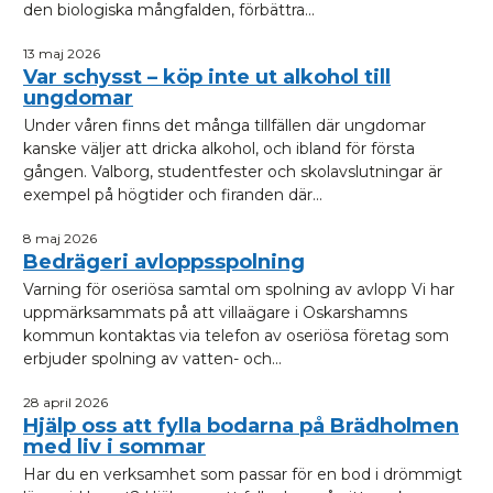
den biologiska mångfalden, förbättra...
13 maj 2026
Var schysst – köp inte ut alkohol till
ungdomar
Under våren finns det många tillfällen där ungdomar
kanske väljer att dricka alkohol, och ibland för första
gången. Valborg, studentfester och skolavslutningar är
exempel på högtider och firanden där...
8 maj 2026
Bedrägeri avloppsspolning
Varning för oseriösa samtal om spolning av avlopp Vi har
uppmärksammats på att villaägare i Oskarshamns
kommun kontaktas via telefon av oseriösa företag som
erbjuder spolning av vatten- och...
28 april 2026
Hjälp oss att fylla bodarna på Brädholmen
med liv i sommar
Har du en verksamhet som passar för en bod i drömmigt