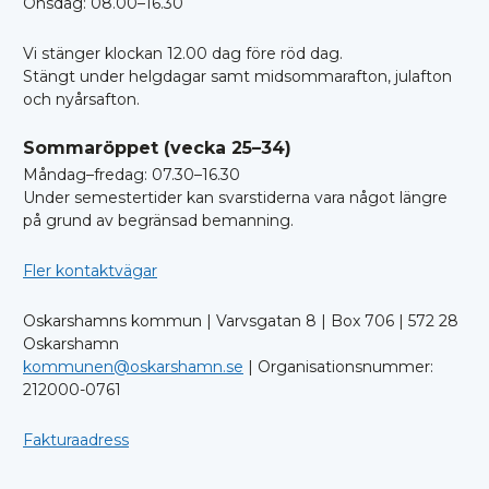
Onsdag: 08.00–16.30
Vi stänger klockan 12.00 dag före röd dag.
Stängt under helgdagar samt midsommarafton, julafton
och nyårsafton.
Sommaröppet (vecka 25–34)
Måndag–fredag: 07.30–16.30
Under semestertider kan svarstiderna vara något längre
på grund av begränsad bemanning.
Fler kontaktvägar
Oskarshamns kommun | Varvsgatan 8 | Box 706 | 572 28
Oskarshamn
kommunen@oskarshamn.se
| Organisationsnummer:
212000-0761
Fakturaadress