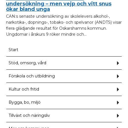
undersökning – men vejp och vitt snus
ökar bland unga
CAN:s senaste undersökning av skolelevers alkohol-,
narkotika-, dopnings-, tobaks- och spelvanor (ANDTS) visar
flera glädjande resultat för Oskarshamns kommun.
Ungdomar i årskurs 9 röker mindre och...
Start
Stöd, omsorg, vård
Und
för
Stöd
omso
Förskola och utbildning
Und
vård
för
Förs
och
Kultur och fritid
Und
utbil
för
Kult
och
Bygga, bo, miljö
Und
fritid
för
Bygg
bo,
Tillväxt och näringsliv
Und
milj
för
Tillv
och