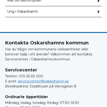
Mer om kommunen
Und
närin
för
Mer
om
Ung i Oskarshamn
Und
kom
för
Ung
i
Oska
Kontakta Oskarshamns kommun
Har du frågor om kommunens verksamheter eller
behöver hjälp i ett ärende? Välkommen att kontakta
Servicecenter i Oskarshamns kommun.
Servicecenter
Telefon: 010-35 60 000
E-post:
servicecenter@oskarshamn.se
Besöksadress: Stadshuset på Varvsgatan 8
Ordinarie öppettider
Måndag, tisdag, torsdag, fredag: 07.30–16.30