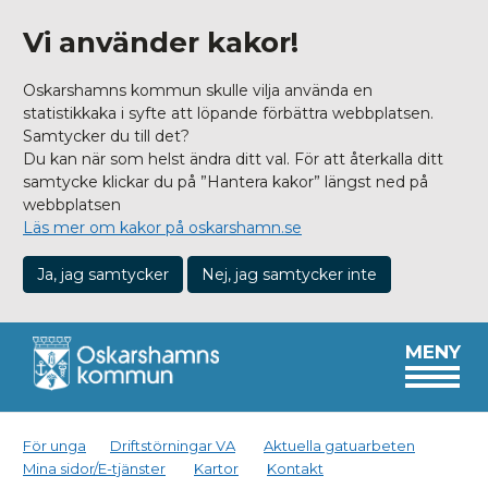
Vi använder kakor!
Oskarshamns kommun skulle vilja använda en
statistikkaka i syfte att löpande förbättra webbplatsen.
Samtycker du till det?
Du kan när som helst ändra ditt val. För att återkalla ditt
samtycke klickar du på ”Hantera kakor” längst ned på
webbplatsen
Läs mer om kakor på oskarshamn.se
Ja, jag samtycker
Nej, jag samtycker inte
MENY
För unga
Driftstörningar VA
Aktuella gatuarbeten
Mina sidor/E-tjänster
Kartor
Kontakt