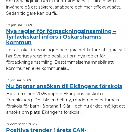
fler brev digitalt. Detta för att kunna nå ut till dig som
invånare på ett säkrare, snabbare och mer effektivt sätt.
Sedan tidigare kan du få...
27 januari 2026
Nya regler för förpackningsinsamling –
fyrfackskärl införs i Oskarshamns
kommun
För att öka återvinningen och göra det lättare att göra rätt
har Sveriges regering beslutat om nya regler för
förpackningsinsamling. Bestämmelserna innebär att
kommunen eller kommunala...
13 januari 2026
Nu öppnar ansökan till Ekängens förskola
Höstterminen 2026 öppnar Ekängens förskola i
Fredriksberg. Det blir en helt ny, modern och naturnära
förskola för barn i åldrarna 1–5 år – och nu är det möjligt att
ansöka om plats. Ekängens förskola...
17 december 2025
Positiva trender i årets CAN-