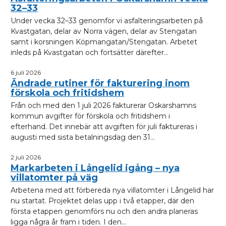
32–33
Under vecka 32–33 genomför vi asfalteringsarbeten på
Kvastgatan, delar av Norra vägen, delar av Stengatan
samt i korsningen Köpmangatan/Stengatan. Arbetet
inleds på Kvastgatan och fortsätter därefter...
6 juli 2026
Ändrade rutiner för fakturering inom
förskola och fritidshem
Från och med den 1 juli 2026 fakturerar Oskarshamns
kommun avgifter för förskola och fritidshem i
efterhand. Det innebär att avgiften för juli faktureras i
augusti med sista betalningsdag den 31...
2 juli 2026
Markarbeten i Långelid igång – nya
villatomter på väg
Arbetena med att förbereda nya villatomter i Långelid har
nu startat. Projektet delas upp i två etapper, där den
första etappen genomförs nu och den andra planeras
ligga några år fram i tiden. I den...