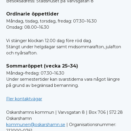
Besöksadress: Stadshuset på Varvsgatan 8
Ordinarie öppettider
Måndag, tisdag, torsdag, fredag: 07.30–16.30
Onsdag: 08.00–16.30
Vi stänger klockan 12.00 dag före röd dag.
Stängt under helgdagar samt midsommarafton, julafton
och nyårsafton.
Sommaröppet (vecka 25–34)
Måndag–fredag: 07.30–16.30
Under semestertider kan svarstiderna vara något längre
på grund av begränsad bemanning.
Fler kontaktvägar
Oskarshamns kommun | Varvsgatan 8 | Box 706 | 572 28
Oskarshamn
kommunen@oskarshamn.se
| Organisationsnummer:
212000-0761