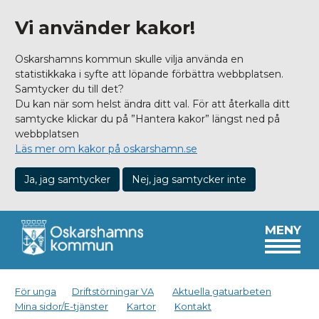
Vi använder kakor!
Oskarshamns kommun skulle vilja använda en
statistikkaka i syfte att löpande förbättra webbplatsen.
Samtycker du till det?
Du kan när som helst ändra ditt val. För att återkalla ditt
samtycke klickar du på ”Hantera kakor” längst ned på
webbplatsen
Läs mer om kakor på oskarshamn.se
Ja, jag samtycker
Nej, jag samtycker inte
MENY
För unga
Driftstörningar VA
Aktuella gatuarbeten
Mina sidor/E-tjänster
Kartor
Kontakt