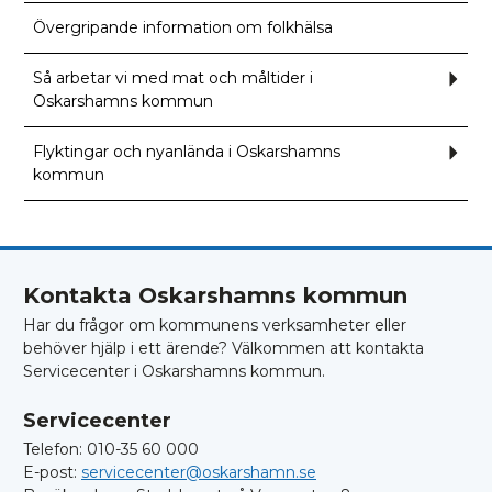
Övergripande information om folkhälsa
Så arbetar vi med mat och måltider i
Und
för
Oskarshamns kommun
Så
arbet
vi
Flyktingar och nyanlända i Oskarshamns
Und
med
för
mat
kommun
Flyk
och
och
målt
nyan
i
i
Oska
Oska
kom
kom
Kontakta Oskarshamns kommun
Har du frågor om kommunens verksamheter eller
behöver hjälp i ett ärende? Välkommen att kontakta
Servicecenter i Oskarshamns kommun.
Servicecenter
Telefon: 010-35 60 000
E-post:
servicecenter@oskarshamn.se