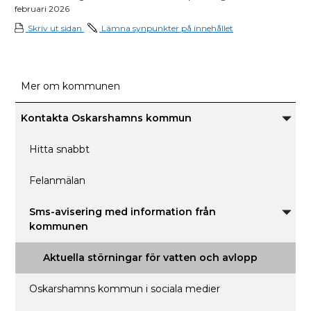
februari 2026
Skriv ut sidan
Lämna synpunkter på innehållet
Mer om kommunen
Kontakta Oskarshamns kommun
Unde
för
Konta
Hitta snabbt
Oskar
komm
Felanmälan
Sms-avisering med information från
Unde
kommunen
för
Sms-
aviser
Aktuella störningar för vatten och avlopp
med
infor
från
Oskarshamns kommun i sociala medier
komm