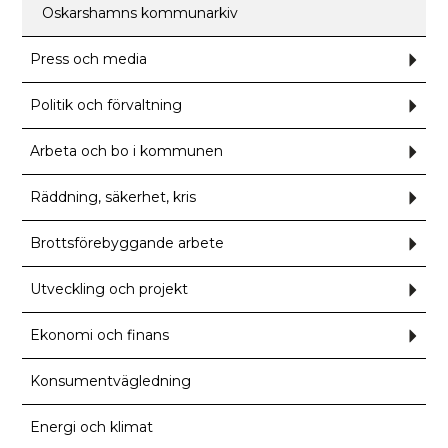
Oskarshamns kommunarkiv
Press och media
Und
för
Press
och
Politik och förvaltning
Und
medi
för
Polit
och
Arbeta och bo i kommunen
Und
förva
för
Arbe
och
Räddning, säkerhet, kris
Und
bo
för
i
Rädd
kom
säker
Brottsförebyggande arbete
Und
kris
för
Brot
arbet
Utveckling och projekt
Und
för
Utve
och
Ekonomi och finans
Und
proje
för
Eko
och
Konsumentvägledning
finan
Energi och klimat