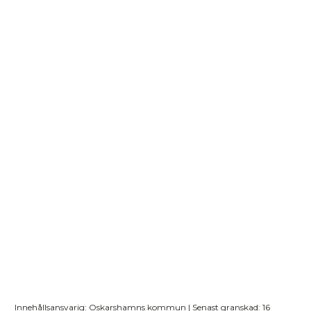
Innehållsansvarig: Oskarshamns kommun | Senast granskad: 16