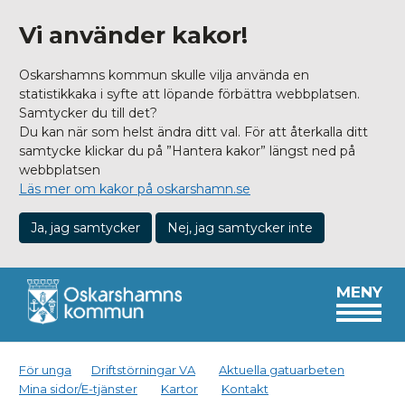
Vi använder kakor!
Oskarshamns kommun skulle vilja använda en
statistikkaka i syfte att löpande förbättra webbplatsen.
Samtycker du till det?
Du kan när som helst ändra ditt val. För att återkalla ditt
samtycke klickar du på ”Hantera kakor” längst ned på
webbplatsen
Läs mer om kakor på oskarshamn.se
Ja, jag samtycker
Nej, jag samtycker inte
MENY
För unga
Driftstörningar VA
Aktuella gatuarbeten
Mina sidor/E-tjänster
Kartor
Kontakt