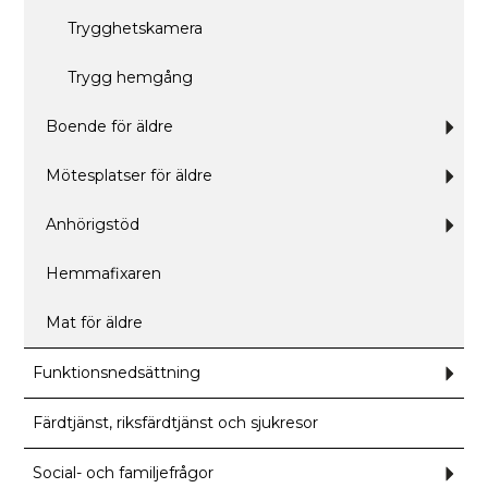
Trygghetskamera
Trygg hemgång
Boende för äldre
Und
för
Boen
för
Mötesplatser för äldre
Und
äldre
för
Möte
för
Anhörigstöd
Und
äldre
för
Anhö
Hemmafixaren
Mat för äldre
Funktionsnedsättning
Und
för
Funk
Färdtjänst, riksfärdtjänst och sjukresor
Social- och familjefrågor
Und