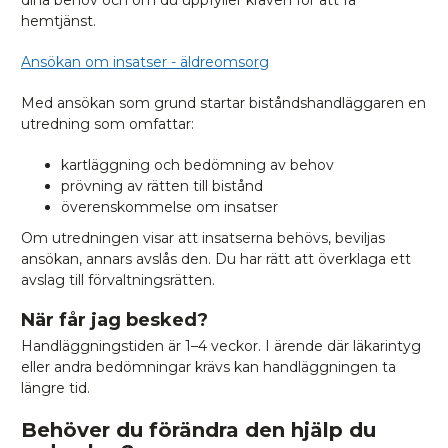
dina behov och om du uppfyller kraven för att få
hemtjänst.
Ansökan om insatser - äldreomsorg
Med ansökan som grund startar biståndshandläggaren en
utredning som omfattar:
kartläggning och bedömning av behov
prövning av rätten till bistånd
överenskommelse om insatser
Om utredningen visar att insatserna behövs, beviljas
ansökan, annars avslås den. Du har rätt att överklaga ett
avslag till förvaltningsrätten.
När får jag besked?
Handläggningstiden är 1–4 veckor. I ärende där läkarintyg
eller andra bedömningar krävs kan handläggningen ta
längre tid.
Behöver du förändra den hjälp du