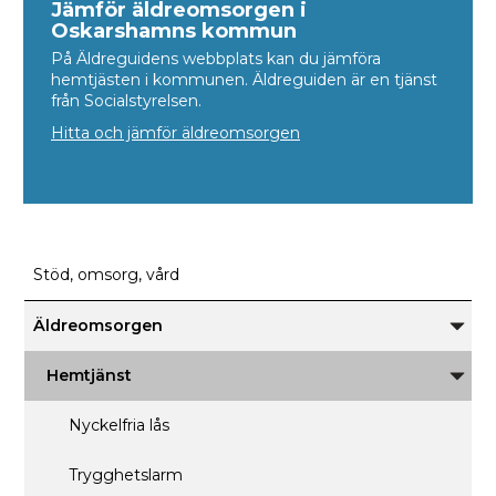
Jämför äldreomsorgen i
Oskarshamns kommun
På Äldreguidens webbplats kan du jämföra
hemtjästen i kommunen. Äldreguiden är en tjänst
från Socialstyrelsen.
Hitta och jämför äldreomsorgen
Stöd, omsorg, vård
Äldreomsorgen
Unde
för
Äldre
Hemtjänst
Unde
för
Hemtj
Nyckelfria lås
Trygghetslarm