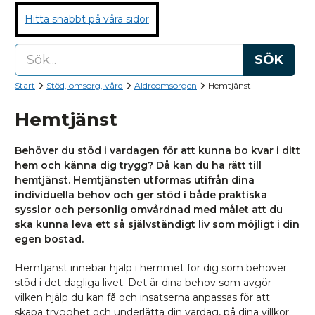
Hitta snabbt på våra sidor
SÖK
Start
Stöd, omsorg, vård
Äldreomsorgen
Hemtjänst
Hemtjänst
Behöver du stöd i vardagen för att kunna bo kvar i ditt
hem och känna dig trygg? Då kan du ha rätt till
hemtjänst. Hemtjänsten utformas utifrån dina
individuella behov och ger stöd i både praktiska
sysslor och personlig omvårdnad med målet att du
ska kunna leva ett så självständigt liv som möjligt i din
egen bostad.
Hemtjänst innebär hjälp i hemmet för dig som behöver
stöd i det dagliga livet. Det är dina behov som avgör
vilken hjälp du kan få och insatserna anpassas för att
skapa trygghet och underlätta din vardag, på dina villkor.