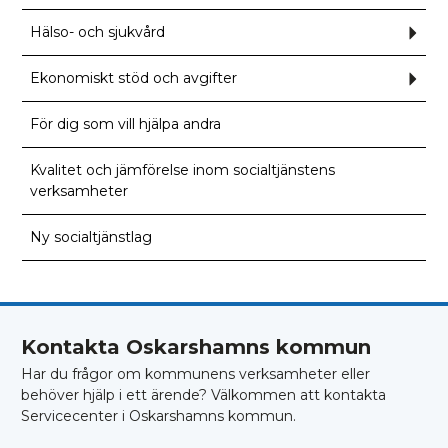
för
Socia
och
Hälso- och sjukvård
Und
famil
för
Häls
och
Ekonomiskt stöd och avgifter
Und
sjuk
för
Ekon
stöd
För dig som vill hjälpa andra
och
avgif
Kvalitet och jämförelse inom socialtjänstens
verksamheter
Ny socialtjänstlag
Kontakta Oskarshamns kommun
Har du frågor om kommunens verksamheter eller
behöver hjälp i ett ärende? Välkommen att kontakta
Servicecenter i Oskarshamns kommun.