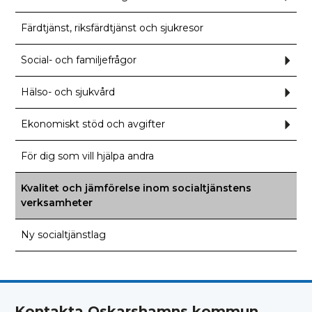
för
Funk
Färdtjänst, riksfärdtjänst och sjukresor
Social- och familjefrågor
Und
för
Socia
och
Hälso- och sjukvård
Und
famil
för
Häls
och
Ekonomiskt stöd och avgifter
Und
sjuk
för
Ekon
stöd
För dig som vill hjälpa andra
och
avgif
Kvalitet och jämförelse inom socialtjänstens
verksamheter
Ny socialtjänstlag
Kontakta Oskarshamns kommun