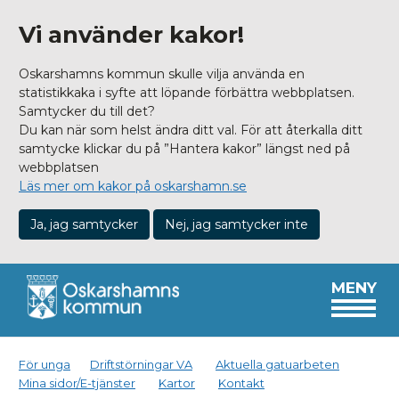
Vi använder kakor!
Oskarshamns kommun skulle vilja använda en
statistikkaka i syfte att löpande förbättra webbplatsen.
Samtycker du till det?
Du kan när som helst ändra ditt val. För att återkalla ditt
samtycke klickar du på ”Hantera kakor” längst ned på
webbplatsen
Läs mer om kakor på oskarshamn.se
Ja, jag samtycker
Nej, jag samtycker inte
MENY
För unga
Driftstörningar VA
Aktuella gatuarbeten
Mina sidor/E-tjänster
Kartor
Kontakt