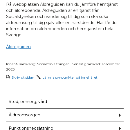
På webbplatsen Äldreguiden kan du jämföra hemtjänst
och äldreboende. Äldreguiden är en tjänst från
Socialstyrelsen och vänder sig till dig som ska söka
äldreomsorg till dig själv eller en närstående. Här får du
information om äldreboenden och hemtjänster i hela
Sverige.
Äldreguiden
Innehållsansvarig: Socialförvaltningen | Senast granskad: 1 december
2025
Skriv ut sidan
Lämna synpunkter på innehållet
Stöd, omsorg, vård
Äldreomsorgen
Und
för
Äldr
Funktionsnedsättning
Und