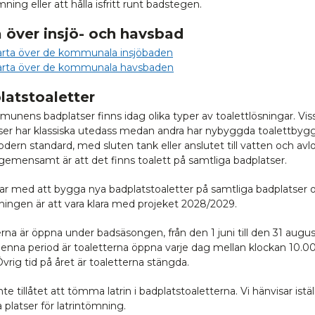
mning eller att hålla isfritt runt badstegen.
 över insjö- och havsbad
arta över de kommunala insjöbaden
arta över de kommunala havsbaden
latstoaletter
unens badplatser finns idag olika typer av toalettlösningar. Vis
ser har klassiska utedass medan andra har nybyggda toalettbyg
ern standard, med sluten tank eller anslutet till vatten och avl
gemensamt är att det finns toalett på samtliga badplatser.
tar med att bygga nya badplatstoaletter på samtliga badplatser 
ningen är att vara klara med projeket 2028/2029.
rna är öppna under badsäsongen, från den 1 juni till den 31 august
enna period är toaletterna öppna varje dag mellan klockan 10.0
vrig tid på året är toaletterna stängda.
nte tillåtet att tömma latrin i badplatstoaletterna. Vi hänvisar iställe
 platser för latrintömning.