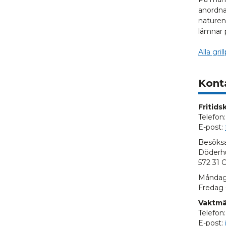
anordnad
naturen
lämnar 
Alla gr
Kont
Fritids
Telefon
E-post:
Besöksa
Döderhu
572 31
Måndag
Fredag 
Vaktmäs
Telefon
E-post: