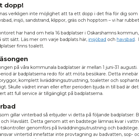
t dopp!
as verkligen inte möjlighet att ta ett dopp i det fria för dig som
sbad, insjö, sandstrand, klippor, gräs och hopptorn – vi har rubbet
kontoret har hand om hela 16 badplatser i Oskarshamns kommun, 
 sitt sätt. Läs mer om varje badplats här,
insjöbad
och
havsbad
. 
platser finns toalett.
äsongen
ngen på våra kommunala badplatser är mellan 1 juni-31 augusti.
eriod är badplatserna redo för att möta besökare. Detta innebär 
 bryggor, komplett livräddningsutrustning, toaletter och sophante
ligt. Skulle vädret innan eller efter perioden bjuda in till bad är det
ert att full service är tillgängligt på badplatserna.
erbad
som gillar vinterbad så erbjuder vi detta på följande badplatser: B
 och Havslätt. Detta genom att en badstege lämnas kvar i vattn
tskontroller genomförs på livräddningsutrustning och badstege.
ansvar vintertid innefattar inte provtagning av badvatten, sop- o