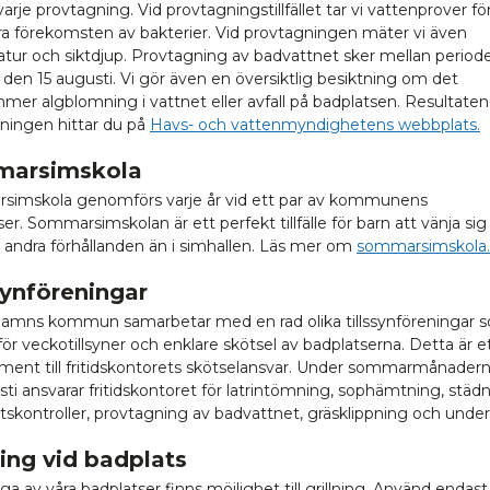
arje provtagning. Vid provtagningstillfället tar vi vattenprover för
ra förekomsten av bakterier. Vid provtagningen mäter vi även
tur och siktdjup. Provtagning av badvattnet sker mellan period
 den 15 augusti. Vi gör även en översiktlig besiktning om det
mer algblomning i vattnet eller avfall på badplatsen. Resultaten
ningen hittar du på
Havs- och vattenmyndighetens webbplats.
arsimskola
imskola genomförs varje år vid ett par av kommunens
er. Sommarsimskolan är ett perfekt tillfälle för barn att vänja sig
 andra förhållanden än i simhallen. Läs mer om
sommarsimskola.
synföreningar
amns kommun samarbetar med en rad olika tillssynföreningar 
r veckotillsyner och enklare skötsel av badplatserna. Detta är e
ent till fritidskontorets skötselansvar. Under sommarmånadern
usti ansvarar fritidskontoret för latrintömning, sophämtning, städn
tskontroller, provtagning av badvattnet, gräsklippning och underh
ning vid badplats
a av våra badplatser finns möjlighet till grillning. Använd endast