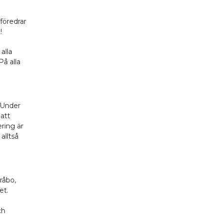
 föredrar
!
alla
På alla
 Under
att
ring är
 alltså
råbo,
et.
ch