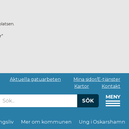
platsen.
r”
Aktuella gatuarbeten
Mina sidor/E-tjänster
Kartor
Kontakt
MENY
SÖK
ngsliv
Mer om kommunen
Ung i Oskarshamn