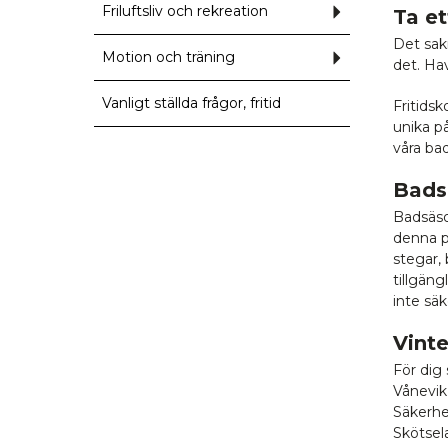
Oskarshamn
Friluftsliv och rekreation
Undermeny
Ta et
för
Friluftsliv
Det sakn
och
Motion och träning
Undermeny
det. Hav
rekreation
för
Motion
och
Vanligt ställda frågor, fritid
Fritids
träning
unika på
våra bad
Bads
Badsäso
denna p
stegar,
tillgäng
inte säk
Vint
För dig 
Vånevik
Säkerhe
Skötsel