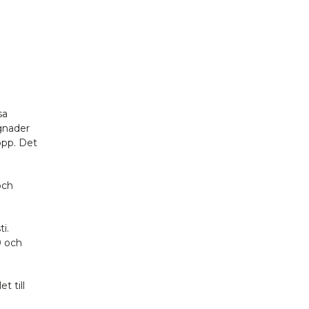
sa
gnader
opp. Det
och
i.
0 och
t till