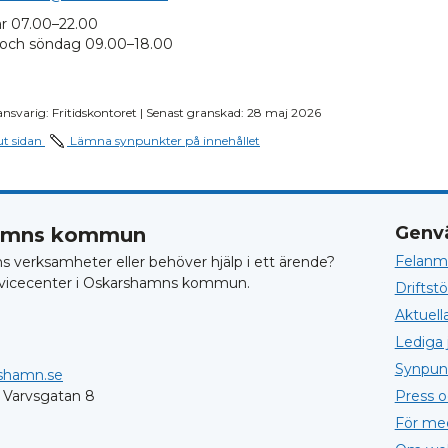
r 07.00–22.00
 och söndag 09.00–18.00
ansvarig: Fritidskontoret | Senast granskad: 28 maj 2026
ut sidan
Lämna synpunkter på innehållet
Genv
hamns kommun
Felanmä
verksamheter eller behöver hjälp i ett ärende?
vicecenter i Oskarshamns kommun.
Driftst
Aktuell
Lediga 
Synpun
shamn.se
 Varvsgatan 8
Press 
För me