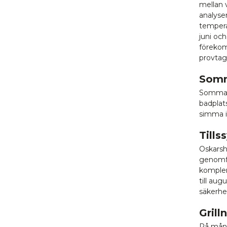
mellan v
analyse
tempera
juni och
förekom
provtag
Somm
Sommars
badplats
simma i
Tills
Oskarsh
genomfö
komplem
till aug
säkerhe
Grill
På mång