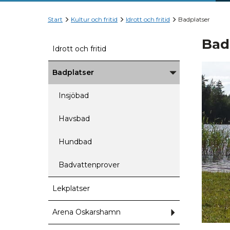
Start
Kultur och fritid
Idrott och fritid
Badplatser
Bad
Idrott och fritid
Badplatser
Undermeny
för
Badplatser
Insjöbad
Havsbad
Hundbad
Badvattenprover
Lekplatser
Arena Oskarshamn
Undermeny
för
Arena