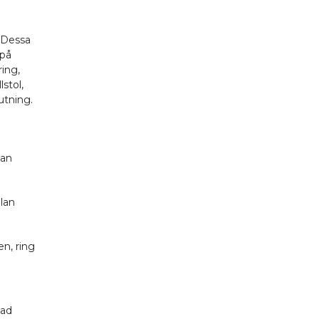
 Dessa
 på
ing,
stol,
utning.
lan
llan
en, ring
nad