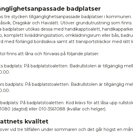
gänglighetsanpassade badplatser
ns tre stycken tillgänglighetsanpassade badplatser i kommunen.
 Råsvik, Dragskär och Havslätt. Utöver grundutrustning som finns
a badplatser utökas dessa med handikapptoalett, handikapparker
, komplett livräddningsstation, omklädningsrum eller bås, badrull
d med förlängd bordsskiva samt att transportsträckor med rätt l
tol finns att låna och förvaras på följande platser:
s badplats: På badplatstoaletten. Badrullstolen är tillgänglig mel
0.00.
s badplats: På badplatstoaletten. Badrullstolen är tillgänglig me
0.00.
badplats: På badplatstoaletten. Kod krävs för att låsa upp rullstol
1080 (dagtid) eller 010-3561088 (kvällar och helger).
ttnets kvalitet
prover vid tre tillfällen under sommaren och det går högst en må