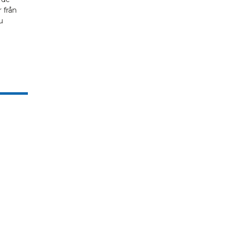
 från
u