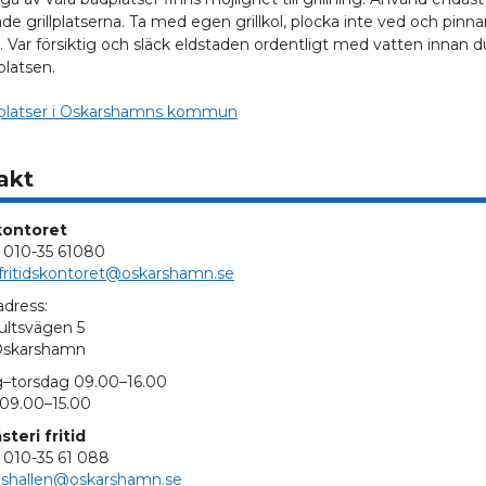
e grillplatserna. Ta med egen grillkol, plocka inte ved och pinnar
. Var försiktig och släck eldstaden ordentligt med vatten innan d
platsen.
illplatser i Oskarshamns kommun
akt
kontoret
: 010-35 61080
fritidskontoret@oskarshamn.se
dress:
ltsvägen 5
 Oskarshamn
–torsdag 09.00–16.00
09.00–15.00
teri fritid
: 010-35 61 088
ishallen@oskarshamn.se