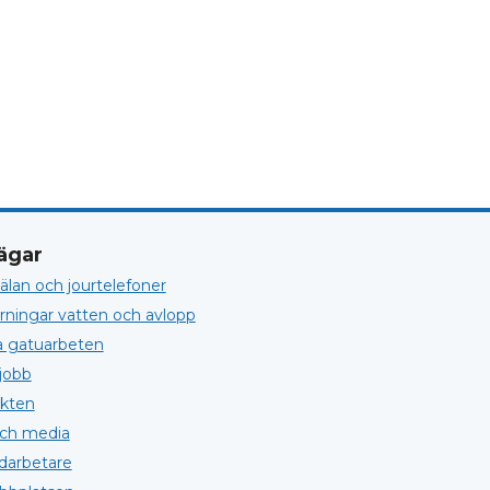
ägar
lan och jourtelefoner
örningar vatten och avlopp
a gatuarbeten
jobb
kten
och media
darbetare