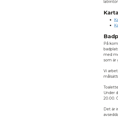
latrintö
Karta
K
K
Badp
På komm
badplat
med mod
som är 
Vi arbe
målsätt
Toalette
Under d
20.00. Ö
Det är i
avsedda