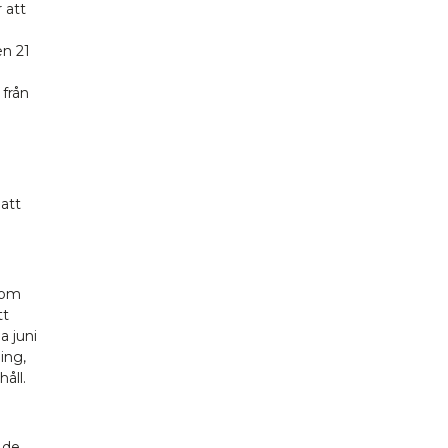
 att
en 21
 från
 att
som
tt
a juni
ing,
åll.
 de