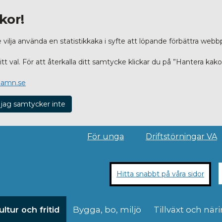
kor!
lja använda en statistikkaka i syfte att löpande förbättra webb
t val. För att återkalla ditt samtycke klickar du på ”Hantera kako
hamn.se
 jag samtycker inte
För unga
Driftstörningar VA
Hitta snabbt på våra sidor
ultur och fritid
Bygga, bo, miljö
Tillväxt och näri