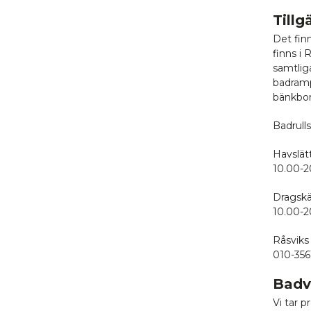
Till
Det fin
finns i
samtlig
badramp
bänkbor
Badrulls
Havslätt
10.00-2
Dragskär
10.00-2
Råsviks 
010-356
Badva
Vi tar 