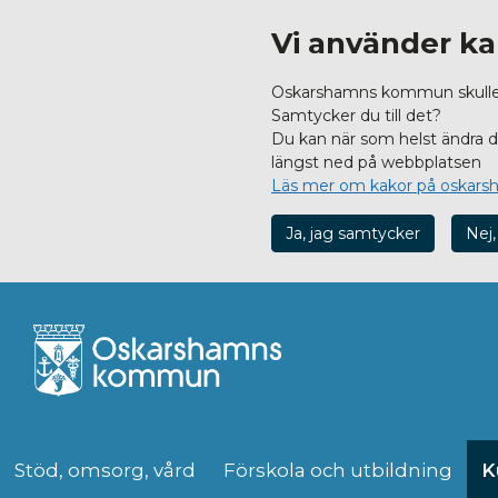
Vi använder ka
Oskarshamns kommun skulle vi
Samtycker du till det?
Du kan när som helst ändra dit
längst ned på webbplatsen
Läs mer om kakor på oskars
Ja, jag samtycker
Nej,
Stöd, omsorg, vård
Förskola och utbildning
K