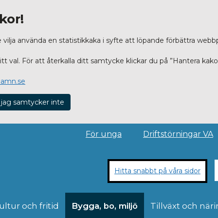
kor!
lja använda en statistikkaka i syfte att löpande förbättra webb
t val. För att återkalla ditt samtycke klickar du på ”Hantera kako
hamn.se
 jag samtycker inte
För unga
Driftstörningar VA
Hitta snabbt på våra sidor
ultur och fritid
Bygga, bo, miljö
Tillväxt och näri