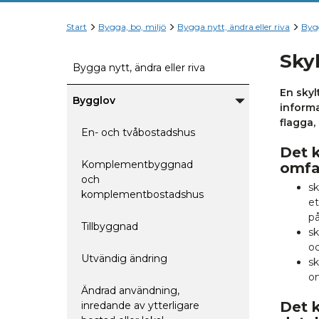
Start
Bygga, bo, miljö
Bygga nytt, ändra eller riva
Byg
Sky
Bygga nytt, ändra eller riva
En skyl
Bygglov
informa
Undermeny
för
flagga,
Bygglov
En- och tvåbostadshus
Det k
Komplementbyggnad
omfat
och
sk
komplementbostadshus
et
på
Tillbyggnad
sk
oc
Utvändig ändring
sk
o
Ändrad användning,
Det k
inredande av ytterligare