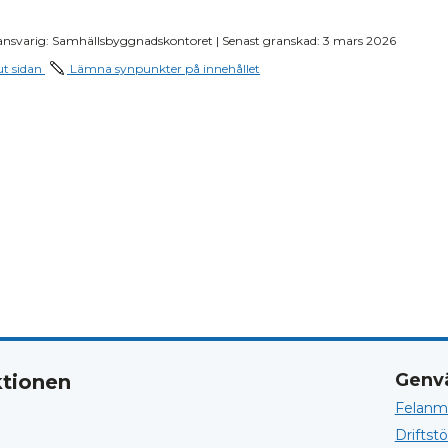
en
ansvarig: Samhällsbyggnadskontoret | Senast granskad: 3 mars 2026
ut sidan
Lämna synpunkter på innehållet
Genv
tionen
Felanmä
Driftst