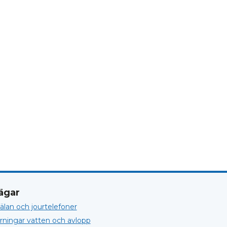
ägar
lan och jourtelefoner
örningar vatten och avlopp