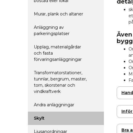
bostad eller lokal
deta
sk
Murar, plank och altaner
et
på
Anläggning av
parkeringsplatser
Även 
byggl
Upplag, materialgårdar
O
och fasta
a
förvaringsanläggningar
Om
Om
Transformatorstationer,
Ma
tunnlar, bergrum, master,
Fa
torn, skorstenar och
vindkraftverk
Hand
Andra anläggningar
Infö
Skylt
Bra a
Ljusanordningar