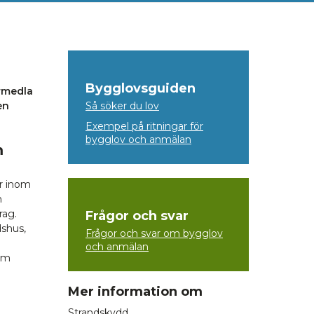
Bygglovsguiden
örmedla
en
Så söker du lov
Exempel på ritningar för
bygglov och anmälan
m
er inom
h
rag.
Frågor och svar
dshus,
Frågor och svar om bygglov
och anmälan
som
Mer information om
Strandskydd