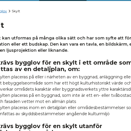
glov
Skylt
lt
t kan utformas på många olika sätt och har som syfte att f
tion eller ett budskap. Den kan vara en tavla, en bildskärm, 
 en ljusprojektion eller liknande.
rävs bygglov för en skylt i ett område so
tas av en detaljplan, om:
ylten placeras på eller i närheten av en byggnad, anläggning ell
t bebyggelseområde som har ett högt kulturhistoriskt värde oc
verkar områdets karaktär eller byggnadsverkets yttre karaktärsd
ylten placeras på en byggnad, som inte är ett en- eller tvåbosta
h fasaden vetter mot en allmän plats
ylten placeras inom en detaljplan eller områdesbestämmelser 
mfattas av skyddsbestämmelser angående kulturmiljö
rävs bygglov för en skylt utanför