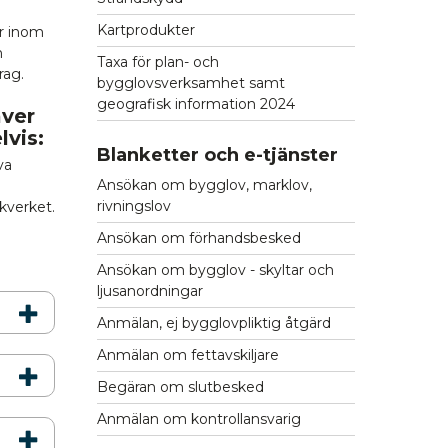
Kartprodukter
er inom
h
Taxa för plan- och
rag.
bygglovsverksamhet samt
geografisk information 2024
äver
lvis:
Blanketter och e-tjänster
va
Ansökan om bygglov, marklov,
rivningslov
ikverket.
Ansökan om förhandsbesked
Ansökan om bygglov - skyltar och
ljusanordningar
Anmälan, ej bygglovpliktig åtgärd
Anmälan om fettavskiljare
Begäran om slutbesked
Anmälan om kontrollansvarig