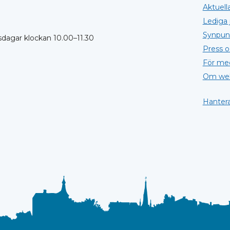
Aktuell
Lediga 
Synpun
sdagar klockan 10.00–11.30
Press 
För me
Om web
Hantera