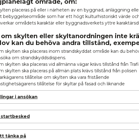
ljplanelagt område, om:
ylten placeras på eller i närheten av en byggnad, anläggning ell
t bebyggelseområde som har ett högt kulturhistoriskt värde oc
verkar områdets karaktär eller byggnadsverkets yttre karaktärsd
om skylten eller skyltanordningen inte kr
ov kan du behöva andra tillstånd, exempe
m skylten ska placeras inom strandskyddat område kan du behö
nsöka om strandskyddsdispens.
 skylten ska placeras vid allmänna vägar krävs tillstånd från Traf
 skylten ska placeras på allmän plats krävs tillstånd från polisen
rkägarens tillåtelse om skylten ska vara fristående
stighetsägarens tillåtelse för skyltar på fasad och liknande
lingar i ansökan
r startbesked
tt tänka på