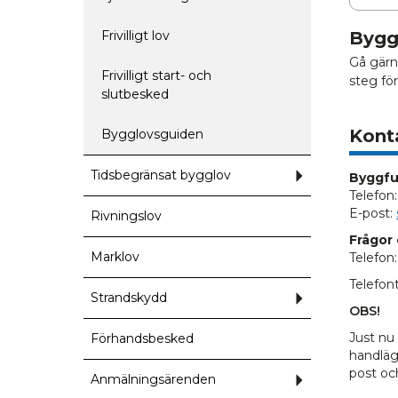
Frivilligt lov
Bygg
Gå gärn
Frivilligt start- och
steg för
slutbesked
Kont
Bygglovsguiden
Tidsbegränsat bygglov
Undermeny
Byggfu
för
Telefon
Tidsbegränsat
bygglov
E-post:
Rivningslov
Frågor
Marklov
Telefon
Telefon
Strandskydd
Undermeny
för
OBS!
Strandskydd
Just nu
Förhandsbesked
handläg
post oc
Anmälningsärenden
Undermeny
för