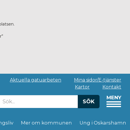
platsen.
r”
Aktuella gatuarbeten
Mina sidor/E-tjänster
Kartor
Kontakt
MENY
SÖK
ngsliv
Mer om kommunen
Ung i Oskarshamn