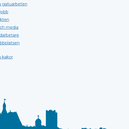
a gatuarbeten
jobb
kten
och media
darbetare
bplatsen
 kakor