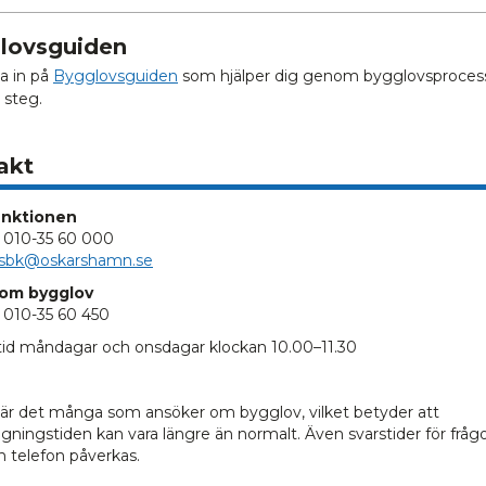
lovsguiden
a in på
Bygglovsguiden
som hjälper dig genom bygglovsproces
 steg.
akt
nktionen
: 010-35 60 000
sbk@oskarshamn.se
 om bygglov
: 010-35 60 450
tid måndagar och onsdagar klockan 10.00–11.30
 är det många som ansöker om bygglov, vilket betyder att
gningstiden kan vara längre än normalt. Även svarstider för frågo
h telefon påverkas.