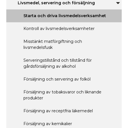
Tillst
Livsmedel, servering och försäljning
och
Unde
tillsyn
för
Livsm
Starta och driva livsmedelsverksamhet
server
och
försäl
Kontroll av livsmedelsverksamheter
Misstänkt matförgiftning och
livsmedelsfusk
Serveringstillstånd och tillstånd för
gårdsförsäljning av alkohol
Försäljning och servering av folköl
Försäljning av tobaksvaror och liknande
produkter
Försäljning av receptfria läkemedel
Försäljning av kemikalier