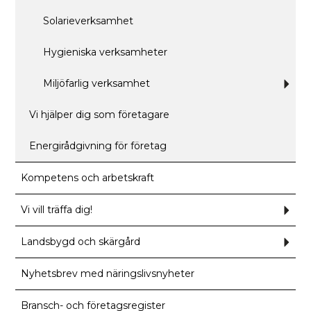
Solarieverksamhet
Hygieniska verksamheter
Miljöfarlig verksamhet
Und
för
Miljö
verk
Vi hjälper dig som företagare
Energirådgivning för företag
Kompetens och arbetskraft
Vi vill träffa dig!
Und
för
Vi
vill
Landsbygd och skärgård
Und
träff
för
dig!
Land
och
Nyhetsbrev med näringslivsnyheter
skär
Bransch- och företagsregister