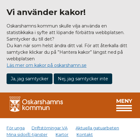
Vi använder kakor!
Oskarshamns kommun skulle vilja använda en
statistikkaka i syfte att löpande förbättra webbplatsen.
Samtycker du till det?
Du kan när som helst ändra ditt val. För att återkalla ditt
samtycke klickar du på ”Hantera kakor” längst ned på
webbplatsen
Läs mer om kakor på oskarshamn.se
Ja, jag samtycker
Nej, jag samtycker inte
MENY
För unga
Driftstörningar VA
Aktuella gatuarbeten
Mina sidor/E-tjänster
Kartor
Kontakt