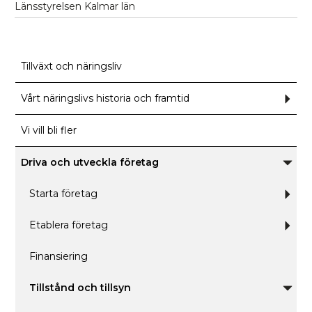
Länsstyrelsen Kalmar län
Tillväxt och näringsliv
Vårt näringslivs historia och framtid
Und
för
Vårt
närin
Vi vill bli fler
histo
och
fram
Driva och utveckla företag
Unde
för
Driva
Starta företag
Und
och
för
utveck
Start
företa
föret
Etablera företag
Und
för
Etab
föret
Finansiering
Tillstånd och tillsyn
Unde
för