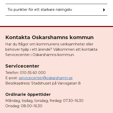
Tio punkter för ett starkare näringsliv
Und
för
Tio
punk
för
ett
stark
närin
Kontakta Oskarshamns kommun
Har du frågor om kommunens verksamheter eller
behöver hjälp i ett ärende? Välkommen att kontakta
Servicecenter i Oskarshamns kommun.
Servicecenter
Telefon: 010-35 60 000
E-post:
servicecenter@oskarshamn.se
Besöksadress: Stadshuset på Varvsgatan 8
Ordinarie öppettider
Måndag, tisdag, torsdag, fredag: 07.30–16.30
Onsdag: 08.00–16.30