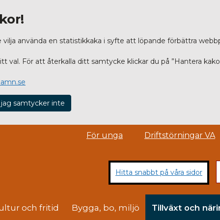
kor!
lja använda en statistikkaka i syfte att löpande förbättra webb
t val. För att återkalla ditt samtycke klickar du på ”Hantera kako
hamn.se
 jag samtycker inte
För unga
Driftstörningar VA
Hitta snabbt på våra sidor
ultur och fritid
Bygga, bo, miljö
Tillväxt och näri