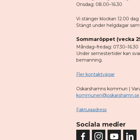
Onsdag: 08.00–16.30
Vi stänger klockan 12.00 dag 
Stängt under helgdagar samt
Sommaröppet (vecka 2
Måndag–fredag: 07.30–16.30
Under semestertider kan svar
bemanning.
Fler kontaktvägar
Oskarshamns kommun | Varv
kommunen@oskarshamn.se
Fakturaadress
Sociala medier