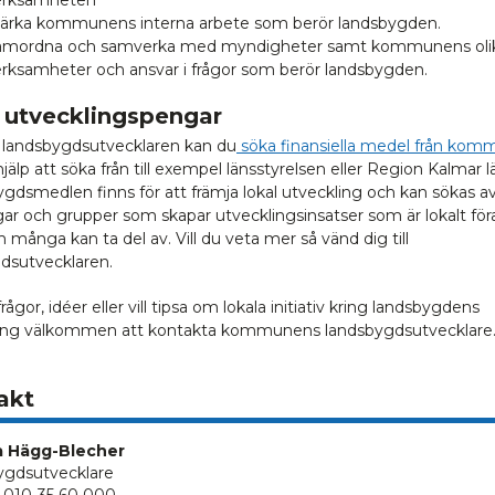
tärka kommunens interna arbete som berör landsbygden.
amordna och samverka med myndigheter samt kommunens oli
rksamheter och ansvar i frågor som berör landsbygden.
 utvecklingspengar
landsbygdsutvecklaren kan du
söka finansiella medel från ko
 hjälp att söka från till exempel länsstyrelsen eller Region Kalmar l
gdsmedlen finns för att främja lokal utveckling och kan sökas a
gar och grupper som skapar utvecklingsinsatser som är lokalt fö
många kan ta del av. Vill du veta mer så vänd dig till
dsutvecklaren.
rågor, idéer eller vill tipsa om lokala initiativ kring landsbygdens
ing välkommen att kontakta kommunens landsbygdsutvecklare
akt
na Hägg-Blecher
ygdsutvecklare
: 010-35 60 000