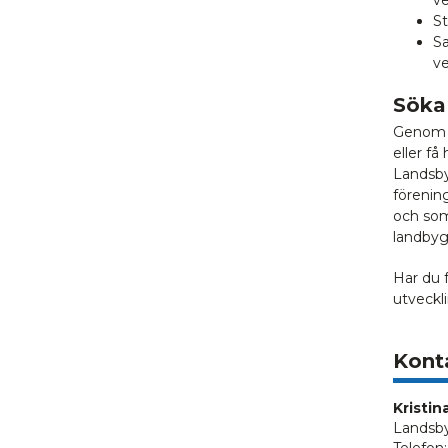
starkare
näringsliv
S
S
ve
Söka
Genom 
eller få
Landsby
förenin
och som 
landbyg
Har du f
utveckl
Kont
Kristi
Landsb
Telefon