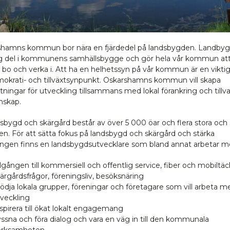
shamns kommun bor nära en fjärdedel på landsbygden. Landbyg
ig del i kommunens samhällsbygge och gör hela vår kommun att
a, bo och verka i. Att ha en helhetssyn på vår kommun är en vikti
mokrati- och tillväxtsynpunkt. Oskarshamns kommun vill skapa
tningar för utveckling tillsammans med lokal förankring och tillva
nskap.
dsbygd och skärgård består av över 5 000 öar och flera stora oc
en. För att sätta fokus på landsbygd och skärgård och stärka
ingen finns en landsbygdsutvecklare som bland annat arbetar m
llgången till kommersiell och offentlig service, fiber och mobiltäc
ärgårdsfrågor, föreningsliv, besöksnäring
ödja lokala grupper, föreningar och företagare som vill arbeta me
veckling
spirera till ökat lokalt engagemang
ssna och föra dialog och vara en väg in till den kommunala
erksamheten