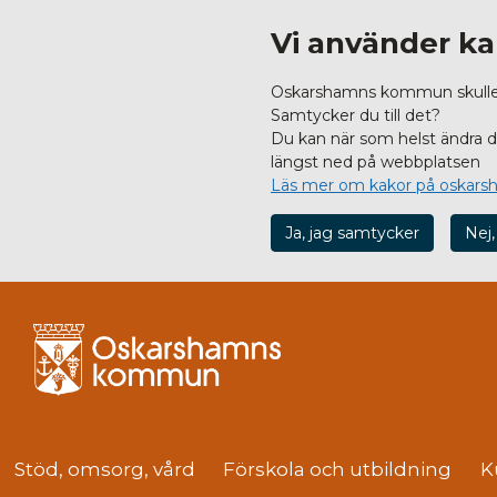
Vi använder ka
Oskarshamns kommun skulle vi
Samtycker du till det?
Du kan när som helst ändra dit
längst ned på webbplatsen
Läs mer om kakor på oskars
Ja, jag samtycker
Nej,
Stöd, omsorg, vård
Förskola och utbildning
K