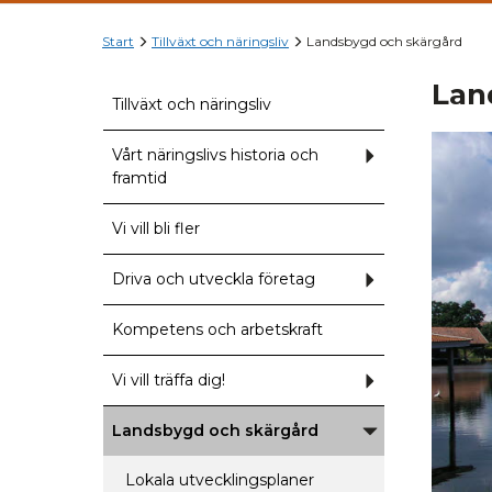
Start
Tillväxt och näringsliv
Landsbygd och skärgård
Lan
Tillväxt och näringsliv
Vårt näringslivs historia och
Undermeny
för
framtid
Vårt
näringslivs
historia
Vi vill bli fler
och
framtid
Driva och utveckla företag
Undermeny
för
Driva
och
Kompetens och arbetskraft
utveckla
företag
Vi vill träffa dig!
Undermeny
för
Vi
vill
Landsbygd och skärgård
träffa
Undermeny
dig!
för
Landsbygd
Lokala utvecklingsplaner