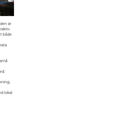
den är
raktiv
gt både
rata
h små
ed;
kning,
d lokal