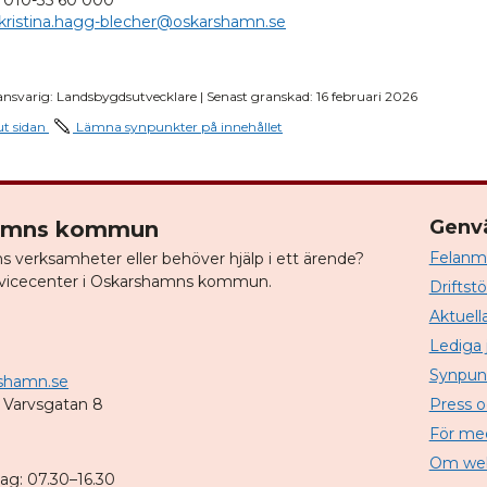
kristina.hagg-blecher@oskarshamn.se
ansvarig: Landsbygdsutvecklare | Senast granskad: 16 februari 2026
ut sidan
Lämna synpunkter på innehållet
Genv
hamns kommun
Felanmä
verksamheter eller behöver hjälp i ett ärende?
vicecenter i Oskarshamns kommun.
Driftst
Aktuell
Lediga 
Synpun
shamn.se
 Varvsgatan 8
Press 
För me
Om web
dag: 07.30–16.30