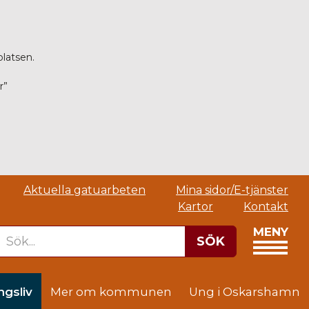
platsen.
r”
Aktuella gatuarbeten
Mina sidor/E-tjänster
Kartor
Kontakt
MENY
SÖK
ngsliv
Mer om kommunen
Ung i Oskarshamn