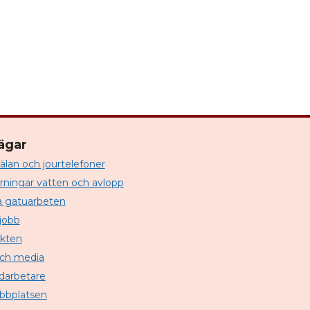
ägar
lan och jourtelefoner
örningar vatten och avlopp
a gatuarbeten
jobb
kten
och media
darbetare
bplatsen