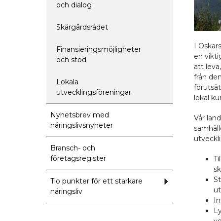
och
och dialog
skärgård
Skärgårdsrådet
I Oskar
Finansieringsmöjligheter
en vikt
och stöd
att lev
från de
Lokala
förutsät
utvecklingsföreningar
lokal ku
Nyhetsbrev med
Vår lan
näringslivsnyheter
samhäll
utveckl
Bransch- och
företagsregister
Ti
sk
St
Tio punkter för ett starkare
Undermeny
för
ut
näringsliv
Tio
In
punkter
för
Ly
ett
v