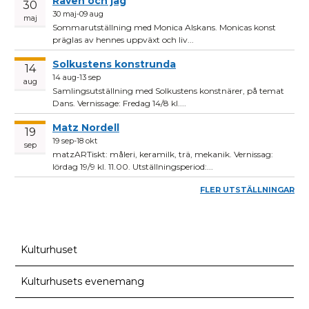
Räven och jag
30
30 maj-09 aug
maj
Sommarutställning med Monica Alskans. Monicas konst
präglas av hennes uppväxt och liv...
Solkustens konstrunda
14
14 aug-13 sep
aug
Samlingsutställning med Solkustens konstnärer, på temat
Dans. Vernissage: Fredag 14/8 kl....
Matz Nordell
19
19 sep-18 okt
sep
matzARTiskt: måleri, keramilk, trä, mekanik. Vernissag:
lördag 19/9 kl. 11.00. Utställningsperiod:...
FLER UTSTÄLLNINGAR
Kulturhuset
Kulturhusets evenemang