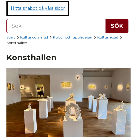
Hitta snabbt på våra sidor
SÖK
Start
Kultur och fritid
Kultur och upplevelser
Kulturhuset
Konsthallen
Konsthallen