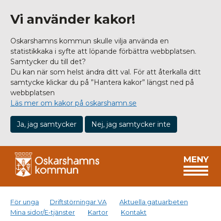
Vi använder kakor!
Oskarshamns kommun skulle vilja använda en
statistikkaka i syfte att löpande förbättra webbplatsen.
Samtycker du till det?
Du kan när som helst ändra ditt val. För att återkalla ditt
samtycke klickar du på ”Hantera kakor” längst ned på
webbplatsen
Läs mer om kakor på oskarshamn.se
Ja, jag samtycker
Nej, jag samtycker inte
MENY
För unga
Driftstörningar VA
Aktuella gatuarbeten
Mina sidor/E-tjänster
Kartor
Kontakt