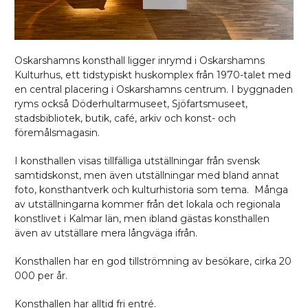
Oskarshamns konsthall ligger inrymd i Oskarshamns
Kulturhus, ett tidstypiskt huskomplex från 1970-talet med
en central placering i Oskarshamns centrum. I byggnaden
ryms också Döderhultarmuseet, Sjöfartsmuseet,
stadsbibliotek, butik, café, arkiv och konst- och
föremålsmagasin.
I konsthallen visas tillfälliga utställningar från svensk
samtidskonst, men även utställningar med bland annat
foto, konsthantverk och kulturhistoria som tema. Många
av utställningarna kommer från det lokala och regionala
konstlivet i Kalmar län, men ibland gästas konsthallen
även av utställare mera långväga ifrån.
Konsthallen har en god tillströmning av besökare, cirka 20
000 per år.
Konsthallen har alltid fri entré.