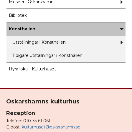
Museer i Oskarshamn
Und
för
Muse
i
Bibliotek
Oska
Konsthallen
Unde
för
Konst
Utställningar i Konsthallen
Und
för
Utstä
i
Tidigare utställningar i Konsthallen
Kons
Hyra lokal i Kulturhuset
Oskarshamns kulturhus
Reception
Telefon: 010-35 61 061
E-post:
kulturhuset@oskarshamn.se