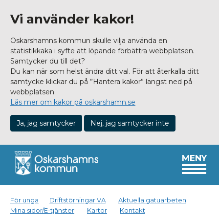
Vi använder kakor!
Oskarshamns kommun skulle vilja använda en
statistikkaka i syfte att löpande förbättra webbplatsen.
Samtycker du till det?
Du kan när som helst ändra ditt val. För att återkalla ditt
samtycke klickar du på ”Hantera kakor” längst ned på
webbplatsen
Läs mer om kakor på oskarshamn.se
Ja, jag samtycker
Nej, jag samtycker inte
MENY
För unga
Driftstörningar VA
Aktuella gatuarbeten
Mina sidor/E-tjänster
Kartor
Kontakt