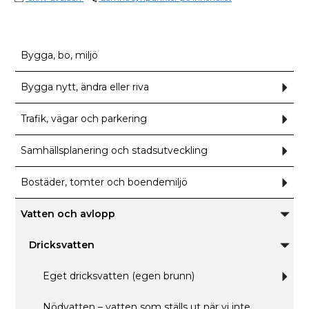
Bygga, bo, miljö
Bygga nytt, ändra eller riva
Und
för
Bygg
nytt,
Trafik, vägar och parkering
Und
ändr
för
eller
Trafi
riva
väga
Samhällsplanering och stadsutveckling
Und
och
för
park
Samh
och
Bostäder, tomter och boendemiljö
Und
stads
för
Bostä
tomt
Vatten och avlopp
och
Unde
boen
för
Vatten
Dricksvatten
och
Unde
avlop
för
Dricks
Eget dricksvatten (egen brunn)
Und
för
Eget
drick
Nödvatten – vatten som ställs ut när vi inte