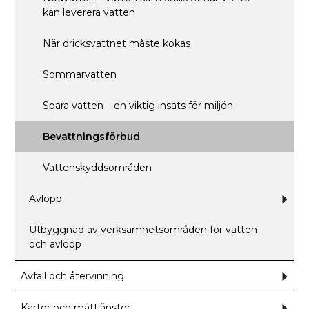
(ege
kan leverera vatten
brun
När dricksvattnet måste kokas
Sommarvatten
Spara vatten – en viktig insats för miljön
Bevattningsförbud
Vattenskyddsområden
Avlopp
Und
för
Avlo
Utbyggnad av verksamhetsområden för vatten
och avlopp
Avfall och återvinning
Und
för
Avfa
och
Kartor och mättjänster
Und