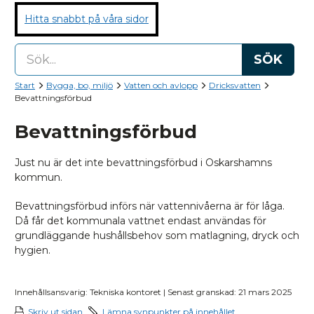
Hitta snabbt på våra sidor
SÖK
Start
Bygga, bo, miljö
Vatten och avlopp
Dricksvatten
Bevattningsförbud
Bevattningsförbud
Just nu är det inte bevattningsförbud i Oskarshamns
kommun.
Bevattningsförbud införs när vattennivåerna är för låga.
Då får det kommunala vattnet endast användas för
grundläggande hushållsbehov som matlagning, dryck och
hygien.
Innehållsansvarig: Tekniska kontoret | Senast granskad: 21 mars 2025
Skriv ut sidan
Lämna synpunkter på innehållet