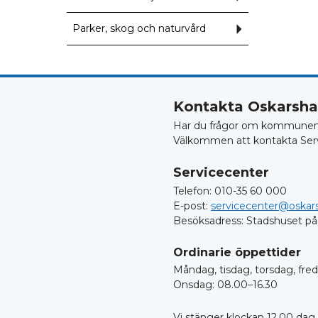
återvinning
för
Kartor
och
Parker, skog och naturvård
Undermeny
mättjänster
för
Parker,
skog
och
naturvård
Kontakta Oskars
Har du frågor om kommunens 
Välkommen att kontakta Ser
Servicecenter
Telefon: 010-35 60 000
E-post:
servicecenter@oskar
Besöksadress: Stadshuset på
Ordinarie öppettider
Måndag, tisdag, torsdag, fre
Onsdag: 08.00–16.30
Vi stänger klockan 12.00 dag 