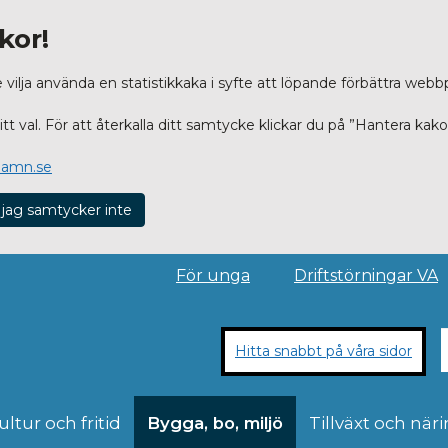
kor!
lja använda en statistikkaka i syfte att löpande förbättra webb
t val. För att återkalla ditt samtycke klickar du på ”Hantera kako
hamn.se
 jag samtycker inte
För unga
Driftstörningar VA
Hitta snabbt på våra sidor
ultur och fritid
Bygga, bo, miljö
Tillväxt och näri