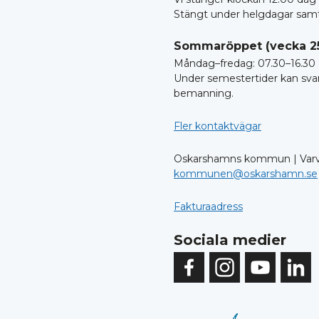
Stängt under helgdagar samt
Sommaröppet (vecka 2
Måndag–fredag: 07.30–16.30
Under semestertider kan svar
bemanning.
Fler kontaktvägar
Oskarshamns kommun | Varv
kommunen@oskarshamn.se
Fakturaadress
Sociala medier