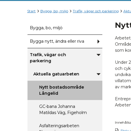
Start
Bygga, bo, miljö
Trafik, vägar och parkering
Aktu
Nyt
Bygga, bo, miljö
Arbetet
Bygga nytt, ändra eller riva
Undermeny
Området
för
Bygga
som kom
nytt,
Trafik, vägar och
ändra
Undermeny
parkering
eller
Under 2
för
riva
Trafik,
och cyk
vägar
Aktuella gatuarbeten
undvika
och
Undermeny
parkering
villatom
för
Aktuella
av mark
Nytt bostadsområde
gatuarbeten
Långelid
Entrepr
Arbeten
GC-bana Johanna
Matildas Väg, Figeholm
Innehålls
Asfalteringsarbeten
Skriv 