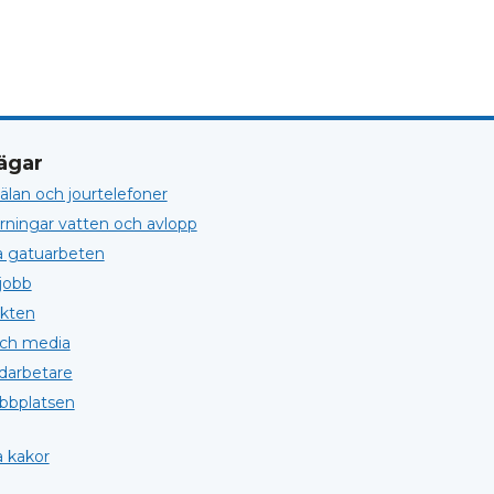
ägar
lan och jourtelefoner
örningar vatten och avlopp
a gatuarbeten
jobb
kten
och media
darbetare
bplatsen
 kakor