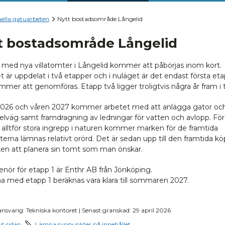
ella gatuarbeten
Nytt bostadsområde Långelid
t bostadsområde Långelid
 med nya villatomter i Långelid kommer att påbörjas inom kort.
 är uppdelat i två etapper och i nuläget är det endast första et
mer att genomföras. Etapp två ligger troligtvis några år fram i 
026 och våren 2027 kommer arbetet med att anlägga gator oc
elväg samt framdragning av ledningar för vatten och avlopp. För
 alltför stora ingrepp i naturen kommer marken för de framtida
terna lämnas relativt orörd. Det är sedan upp till den framtida k
en att planera sin tomt som man önskar.
enör för etapp 1 är Enthr AB från Jönköping.
a med etapp 1 beräknas vara klara till sommaren 2027.
ansvarig: Tekniska kontoret | Senast granskad: 29 april 2026
ut sidan
Lämna synpunkter på innehållet