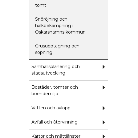
tillfälligt
tomt
Snöröjning och
halkbekämpning i
Oskarshamns kommun
Grusupptagning och
sopning
Samhällsplanering och
Undermeny
för
stadsutveckling
Samhällsplanering
och
stadsutveckling
Bostäder, tomter och
Undermeny
för
boendemiljö
Bostäder,
tomter
och
Vatten och avlopp
Undermeny
boendemiljö
för
Vatten
och
Avfall och återvinning
Undermeny
avlopp
för
Avfall
och
Kartor och mättjänster
Undermeny