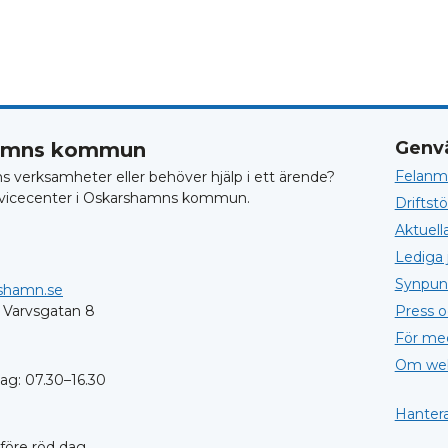
Genv
hamns kommun
Felanmä
verksamheter eller behöver hjälp i ett ärende?
vicecenter i Oskarshamns kommun.
Driftst
Aktuell
Lediga 
Synpun
shamn.se
 Varvsgatan 8
Press 
För me
Om web
dag: 07.30–16.30
Hantera
före röd dag.