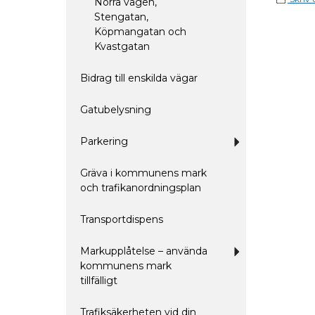
Norra vägen,
Stengatan,
Köpmangatan och
Kvastgatan
Bidrag till enskilda vägar
Gatubelysning
Parkering
Undermeny
för
Parkering
Gräva i kommunens mark
och trafikanordningsplan
Transportdispens
Markupplåtelse – använda
Undermeny
för
kommunens mark
Markupplåtelse
tillfälligt
–
använda
kommunens
mark
Trafiksäkerheten vid din