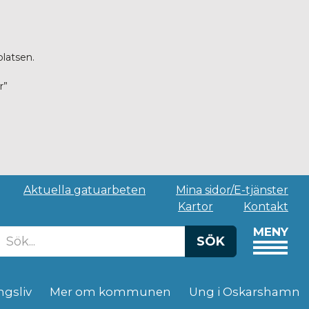
platsen.
r”
Aktuella gatuarbeten
Mina sidor/E-tjänster
Kartor
Kontakt
MENY
SÖK
ngsliv
Mer om kommunen
Ung i Oskarshamn