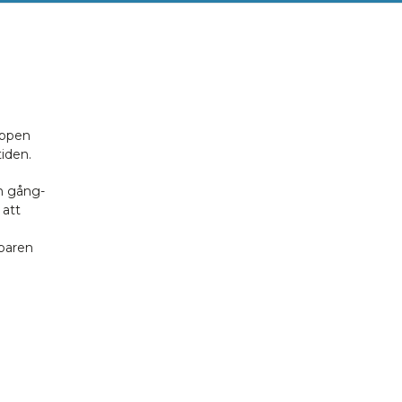
appen
tiden.
h gång-
 att
öparen