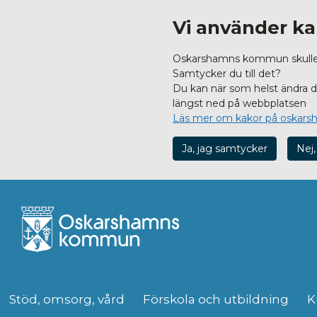
Vi använder ka
Oskarshamns kommun skulle vi
Samtycker du till det?
Du kan när som helst ändra dit
längst ned på webbplatsen
Läs mer om kakor på oskars
Ja, jag samtycker
Nej,
Stöd, omsorg, vård
Förskola och utbildning
K